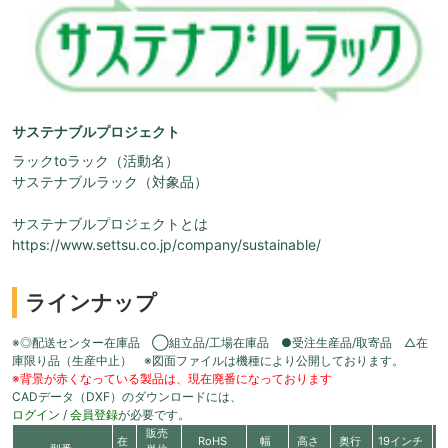
サステナブルプロジェクト
ラックtoラック（活動名）
サステナブルラック（対象品）
サステナブルプロジェクトとは
https://www.settsu.co.jp/company/sustainable/
ラインナップ
※◎配送センター在庫品 ◯組立品/工場在庫品 ●受注生産品/取寄品 △在
庫限り品（生産中止） ※図面ファイルは機種により公開しております。
※背景が赤くなっている製品は、現在廃番になっております
CADデータ（DXF）のダウンロードには、
ログイン
/
会員登録
が必要です。
販売
在
RoHS
幅
高さ
奥行
19インチ