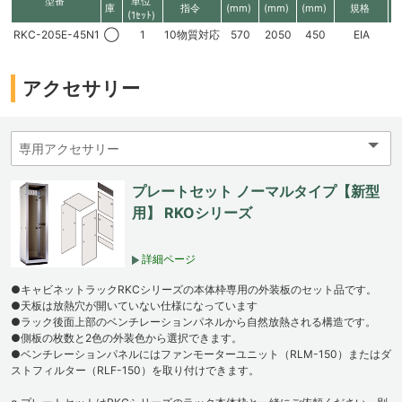
型番
単位
庫
指令
(mm)
(mm)
(mm)
規格
(1ｾｯﾄ)
RKC-205E-45N1
◯
1
10物質対応
570
2050
450
EIA
4
アクセサリー
プレートセット ノーマルタイプ【新型
用】 RKOシリーズ
詳細ページ
●キャビネットラックRKCシリーズの本体枠専用の外装板のセット品です。
●天板は放熱穴が開いていない仕様になっています
●ラック後面上部のベンチレーションパネルから自然放熱される構造です。
●側板の枚数と2色の外装色から選択できます。
●ベンチレーションパネルにはファンモーターユニット（RLM-150）またはダ
ストフィルター（RLF-150）を取り付けできます。