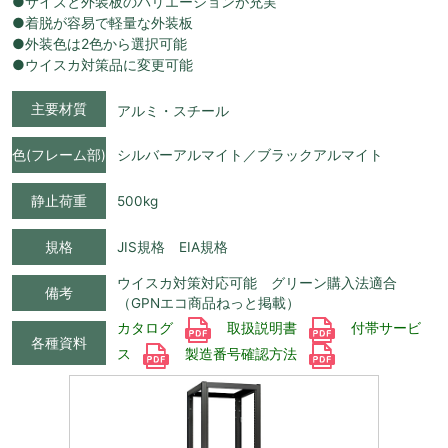
●サイズと外装板のバリエーションが充実
●着脱が容易で軽量な外装板
●外装色は2色から選択可能
●ウイスカ対策品に変更可能
主要材質
アルミ・スチール
色(フレーム部)
シルバーアルマイト／ブラックアルマイト
静止荷重
500kg
規格
JIS規格 EIA規格
ウイスカ対策対応可能 グリーン購入法適合
備考
（GPNエコ商品ねっと掲載）
カタログ
取扱説明書
付帯サービ
各種資料
ス
製造番号確認方法