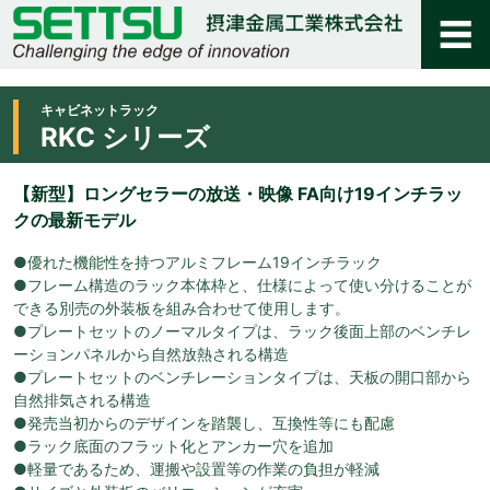
キャビネットラック
RKC シリーズ
【新型】ロングセラーの放送・映像 FA向け19インチラッ
クの最新モデル
●優れた機能性を持つアルミフレーム19インチラック
●フレーム構造のラック本体枠と、仕様によって使い分けることが
できる別売の外装板を組み合わせて使用します。
●プレートセットのノーマルタイプは、ラック後面上部のベンチレ
ーションパネルから自然放熱される構造
●プレートセットのベンチレーションタイプは、天板の開口部から
自然排気される構造
●発売当初からのデザインを踏襲し、互換性等にも配慮
●ラック底面のフラット化とアンカー穴を追加
●軽量であるため、運搬や設置等の作業の負担が軽減