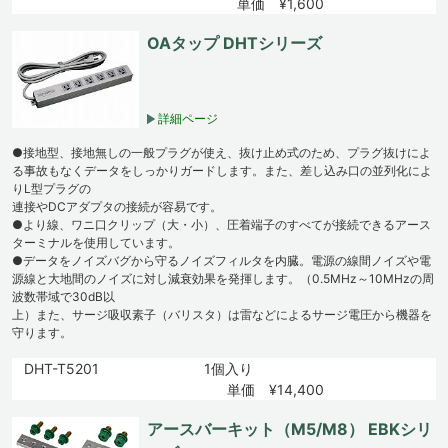
単価 ¥1,600
OAタップ DHTシリーズ
詳細ページ
●接地型、接地無しの一般プラグが使え、抜け止め式のため、プラグ抜けによ
る事故もなくデータをしっかりガードします。また、差し込み口の並列化によ
りL型プラグの
連接やDCアダプタの接続が容易です。
●より線、ワニ口クリップ（大・小）、圧着端子のすべてが接続できるアース
ターミナルを使用しています。
●データをノイズバグから守るノイズフィルタを内臓。電源の線間ノイズや電
源線と大地間のノイズに対し減衰効果を発揮します。（0.5MHz～10MHzの周
波数帯域で30dB以
上）また、サージ吸収素子（バリスタ）は雷などによるサージ電圧から機器を
守ります。
DHT-T5201
1個入り
単価 ¥14,400
アースバーキット（M5/M8） EBKシリ