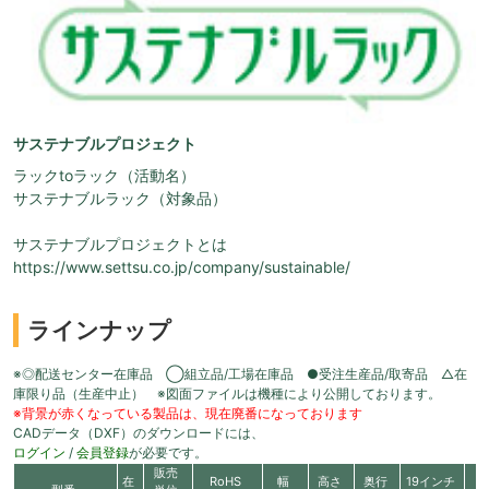
サステナブルプロジェクト
ラックtoラック（活動名）
サステナブルラック（対象品）
サステナブルプロジェクトとは
https://www.settsu.co.jp/company/sustainable/
ラインナップ
※◎配送センター在庫品 ◯組立品/工場在庫品 ●受注生産品/取寄品 △在
庫限り品（生産中止） ※図面ファイルは機種により公開しております。
※背景が赤くなっている製品は、現在廃番になっております
CADデータ（DXF）のダウンロードには、
ログイン
/
会員登録
が必要です。
販売
在
RoHS
幅
高さ
奥行
19インチ
有