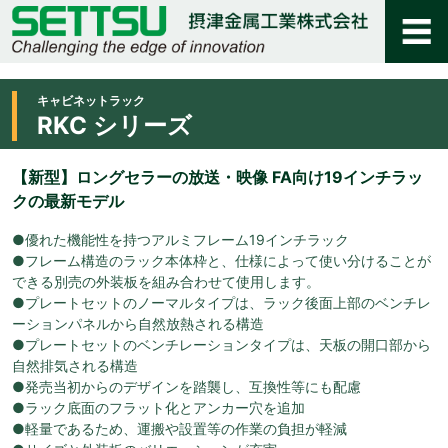
キャビネットラック
RKC シリーズ
【新型】ロングセラーの放送・映像 FA向け19インチラッ
クの最新モデル
●優れた機能性を持つアルミフレーム19インチラック
●フレーム構造のラック本体枠と、仕様によって使い分けることが
できる別売の外装板を組み合わせて使用します。
●プレートセットのノーマルタイプは、ラック後面上部のベンチレ
ーションパネルから自然放熱される構造
●プレートセットのベンチレーションタイプは、天板の開口部から
自然排気される構造
●発売当初からのデザインを踏襲し、互換性等にも配慮
●ラック底面のフラット化とアンカー穴を追加
●軽量であるため、運搬や設置等の作業の負担が軽減