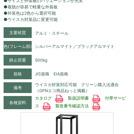
●サイズと外装板のバリエーションが充実
●着脱が容易で軽量な外装板
●外装色は2色から選択可能
●ウイスカ対策品に変更可能
主要材質
アルミ・スチール
色(フレーム部)
シルバーアルマイト／ブラックアルマイト
静止荷重
500kg
規格
JIS規格 EIA規格
ウイスカ対策対応可能 グリーン購入法適合
備考
（GPNエコ商品ねっと掲載）
カタログ
取扱説明書
付帯サービ
各種資料
ス
製造番号確認方法