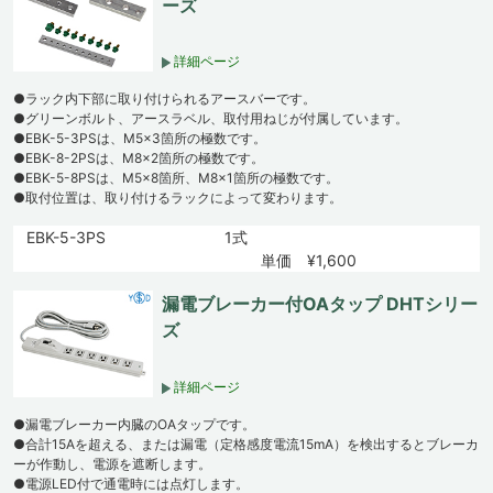
ーズ
詳細ページ
●ラック内下部に取り付けられるアースバーです。
●グリーンボルト、アースラベル、取付用ねじが付属しています。
●EBK-5-3PSは、M5×3箇所の極数です。
●EBK-8-2PSは、M8×2箇所の極数です。
●EBK-5-8PSは、M5×8箇所、M8×1箇所の極数です。
●取付位置は、取り付けるラックによって変わります。
EBK-5-3PS
1式
単価 ¥1,600
漏電ブレーカー付OAタップ DHTシリー
ズ
詳細ページ
●漏電ブレーカー内臓のOAタップです。
●合計15Aを超える、または漏電（定格感度電流15mA）を検出するとブレーカ
ーが作動し、電源を遮断します。
●電源LED付で通電時には点灯します。