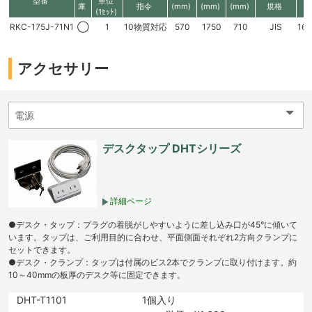
型番
単位
庫
指令
(mm)
(mm)
(mm)
規格
高
(1ｾｯﾄ)
RKC-175J-71N1
◯
1
10物質対応
570
1750
710
JIS
16
アクセサリー
デスクタップ DHTシリーズ
詳細ページ
●デスク・タップ：プラグの着脱がしやすいように差し込み口が45°に傾いて
います。タップは、ご利用目的に合わせ、平面側面それぞれ2方向クランプに
セットできます。
●デスク・クランプ：タップは付属のビス2本でクランプに取り付けます。約
10～40mmの板厚のデスク等に固定できます。
DHT-T1101
1個入り