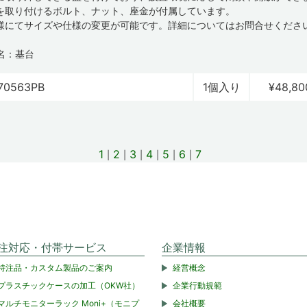
を取り付けるボルト、ナット、座金が付属しています。
様にてサイズや仕様の変更が可能です。詳細についてはお問合せくださ
名：基台
70563PB
1個入り
¥48,80
1
2
3
4
5
6
7
注対応・付帯サービス
企業情報
特注品・カスタム製品のご案内
経営概念
プラスチックケースの加工（OKW社）
企業行動規範
マルチモニターラック Moni+（モニプ
会社概要