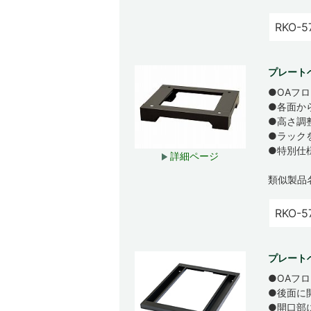
RKO-5
プレート
●OAフ
●各面か
●高さ調
●ラック
●特別仕
詳細ページ
類似製品
RKO-5
プレート
●OAフ
●後面に
●開口部