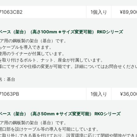
71063CB2
1個入り
¥89,90
ベース（架台）（高さ100mm ※サイズ変更可能） RKOシリーズ
ロア用の鋼板製の架台（基台）です。
らケーブルを導入できます。
整用のライナーが付属しています。
を取り付けるボルト、ナット、座金が付属しています。
様にてサイズや仕様の変更が可能です。詳細についてはお問合せくださ
名：基台
71063PB
1個入り
¥36,00
ベース（架台）（高さ50mm ※サイズ変更可能） RKOシリーズ
ロア用の鋼板製の架台（基台）です。
開口部を設けケーブル等の導入を可能にしています。
に取り外しできる蓋を付けており、設置環境に応じて閉鎖や開放ができ