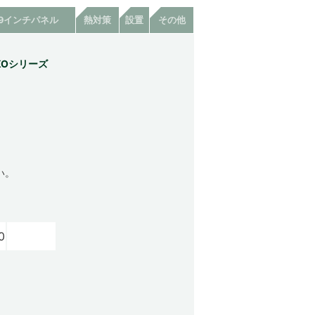
19インチパネル
熱対策
設置
その他
KOシリーズ
い。
0