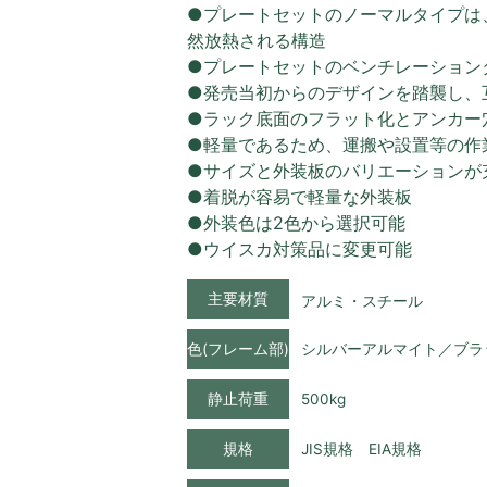
●プレートセットのノーマルタイプは
然放熱される構造
●プレートセットのベンチレーション
●発売当初からのデザインを踏襲し、
●ラック底面のフラット化とアンカー
●軽量であるため、運搬や設置等の作
●サイズと外装板のバリエーションが
●着脱が容易で軽量な外装板
●外装色は2色から選択可能
●ウイスカ対策品に変更可能
主要材質
アルミ・スチール
色(フレーム部)
シルバーアルマイト／ブラ
静止荷重
500kg
規格
JIS規格 EIA規格