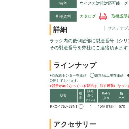
備考
ウイスカ対策対応可能 グ
カタログ
取扱説明
各種資料
詳細
サステナブ
ラック内の後側底部に製造番号（シリ
その製造番号を弊社にご連絡頂きます
ラインナップ
※◎配送センター在庫品 ◯組立品/工場在庫品 
公開しております。
※背景が赤くなっている製品は、現在廃番になって
販売
在
RoHS
幅
型番
単位
庫
指令
(mm)
(1ｾｯﾄ)
RKC-175J-63N1
◯
1
10物質対応
570
アクセサリー