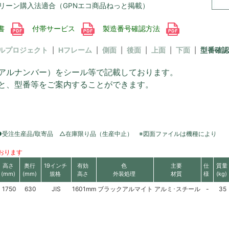
リーン購入法適合（GPNエコ商品ねっと掲載）
書
付帯サービス
製造番号確認方法
ルプロジェクト
Hフレーム
側面
後面
上面
下面
型番確認
アルナンバー）をシール等で記載しております。
と、型番等をご案内することができます。
●受注生産品/取寄品 △在庫限り品（生産中止） ※図面ファイルは機種により
おります
高さ
奥行
19インチ
有効
色
主要
仕
質量
(mm)
(mm)
規格
高さ
外装処理
材質
様
(kg)
1750
630
JIS
1601mm
ブラックアルマイト
アルミ･スチール
-
35