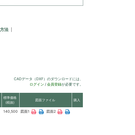
方法
CADデータ（DXF）のダウンロードには、
ログイン
/
会員登録
が必要です。
標準価格
図面ファイル
購入
(税抜)
140,500
図面1
図面2