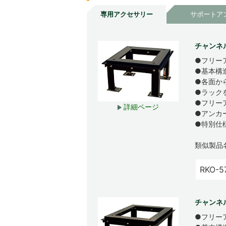
専用アクセサリー
サポートア
チャンネ
●フリー
●基本構
●各面か
●ラック
●フリー
詳細ページ
●アンカ
●特別仕
類似製品
RKO-5
チャンネ
●フリー