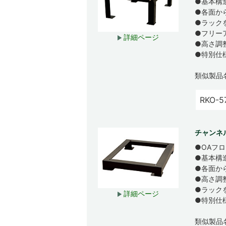
●基本構
●各面か
●ラック
●フリー
詳細ページ
●高さ調
●特別仕
類似製品
RKO-5
チャンネ
●OAフ
●基本構
●各面か
●高さ調
●ラック
詳細ページ
●特別仕
類似製品