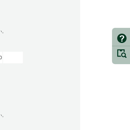
い。
0
い。