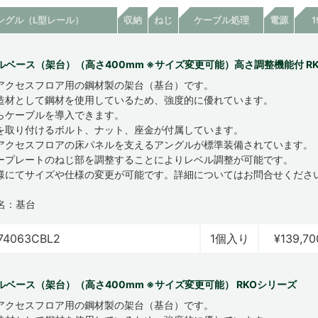
ングル（L型レール）
収納
ねじ
ケーブル処理
電源
ルベース（架台）（高さ400mm ※サイズ変更可能）高さ調整機能付 R
アクセスフロア用の鋼材製の架台（基台）です。
造材として鋼材を使用しているため、強度的に優れています。
らケーブルを導入できます。
を取り付けるボルト、ナット、座金が付属しています。
アクセスフロアの床パネルを支えるアングルが標準装備されています。
ープレートのねじ部を調整することによりレベル調整が可能です。
様にてサイズや仕様の変更が可能です。詳細についてはお問合せくださ
名：基台
74063CBL2
1個入り
¥139,70
ルベース（架台）（高さ400mm ※サイズ変更可能） RKOシリーズ
アクセスフロア用の鋼材製の架台（基台）です。