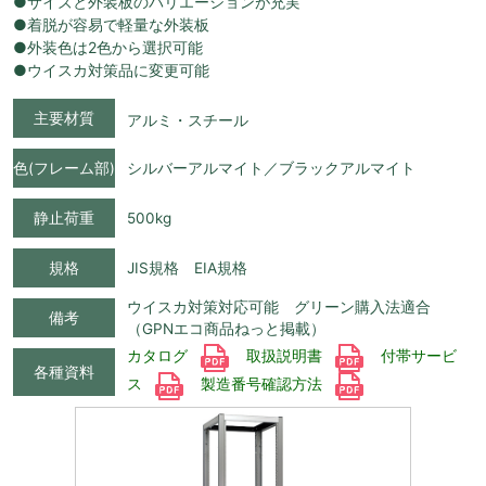
●サイズと外装板のバリエーションが充実
●着脱が容易で軽量な外装板
●外装色は2色から選択可能
●ウイスカ対策品に変更可能
主要材質
アルミ・スチール
色(フレーム部)
シルバーアルマイト／ブラックアルマイト
静止荷重
500kg
規格
JIS規格 EIA規格
ウイスカ対策対応可能 グリーン購入法適合
備考
（GPNエコ商品ねっと掲載）
カタログ
取扱説明書
付帯サービ
各種資料
ス
製造番号確認方法