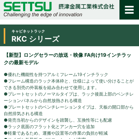
キャビネットラック
RKC シリーズ
【新型】ロングセラーの放送・映像 FA向け19インチラッ
クの最新モデル
●優れた機能性を持つアルミフレーム19インチラック
●フレーム構造のラック本体枠と、仕様によって使い分けることが
できる別売の外装板を組み合わせて使用します。
●プレートセットのノーマルタイプは、ラック後面上部のベンチレ
ーションパネルから自然放熱される構造
●プレートセットのベンチレーションタイプは、天板の開口部から
自然排気される構造
●発売当初からのデザインを踏襲し、互換性等にも配慮
●ラック底面のフラット化とアンカー穴を追加
●軽量であるため、運搬や設置等の作業の負担が軽減