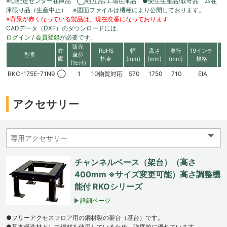
※◎配送センター在庫品 ◯組立品/工場在庫品 ●受注生産品/取寄品 △在
庫限り品（生産中止） ※図面ファイルは機種により公開しております。
※背景が赤くなっている製品は、現在廃番になっております
CADデータ（DXF）のダウンロードには、
ログイン
/
会員登録
が必要です。
販売
在
RoHS
幅
高さ
奥行
19インチ
有
型番
単位
庫
指令
(mm)
(mm)
(mm)
規格
高
(1ｾｯﾄ)
RKC-175E-71N9
◯
1
10物質対応
570
1750
710
EIA
3
アクセサリー
チャンネルベース（架台）（高さ
400mm ※サイズ変更可能）高さ調整機
能付 RKOシリーズ
詳細ページ
●フリーアクセスフロア用の鋼材製の架台（基台）です。
●基本構造材として鋼材を使用しているため、強度的に優れています。