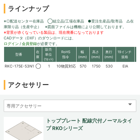
ラインナップ
※◎配送センター在庫品 ◯組立品/工場在庫品 ●受注生産品/取寄品 △在
庫限り品（生産中止） ※図面ファイルは機種により公開しております。
※背景が赤くなっている製品は、現在廃番になっております
CADデータ（DXF）のダウンロードには、
ログイン
/
会員登録
が必要です。
販売
在
RoHS
幅
高さ
奥行
19インチ
有
型番
単位
庫
指令
(mm)
(mm)
(mm)
規格
高
(1ｾｯﾄ)
RKC-175E-53N1
◯
1
10物質対応
570
1750
530
EIA
3
アクセサリー
トッププレート 配線穴付ノーマルタイ
プ RKOシリーズ