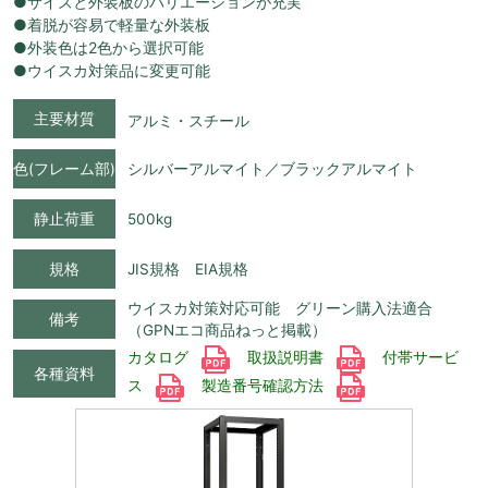
●サイズと外装板のバリエーションが充実
●着脱が容易で軽量な外装板
●外装色は2色から選択可能
●ウイスカ対策品に変更可能
主要材質
アルミ・スチール
色(フレーム部)
シルバーアルマイト／ブラックアルマイト
静止荷重
500kg
規格
JIS規格 EIA規格
ウイスカ対策対応可能 グリーン購入法適合
備考
（GPNエコ商品ねっと掲載）
カタログ
取扱説明書
付帯サービ
各種資料
ス
製造番号確認方法