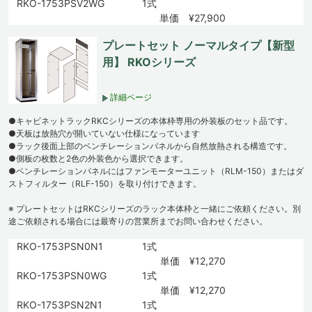
RKO-1753PSV2WG
1式
単価 ¥27,900
プレートセット ノーマルタイプ【新型
用】 RKOシリーズ
詳細ページ
●キャビネットラックRKCシリーズの本体枠専用の外装板のセット品です。
●天板は放熱穴が開いていない仕様になっています
●ラック後面上部のベンチレーションパネルから自然放熱される構造です。
●側板の枚数と2色の外装色から選択できます。
●ベンチレーションパネルにはファンモーターユニット（RLM-150）またはダ
ストフィルター（RLF-150）を取り付けできます。
※ プレートセットはRKCシリーズのラック本体枠と一緒にご依頼ください。別
途ご依頼される場合には最寄りの営業所までお問い合わせください。
RKO-1753PSN0N1
1式
単価 ¥12,270
RKO-1753PSN0WG
1式
単価 ¥12,270
RKO-1753PSN2N1
1式