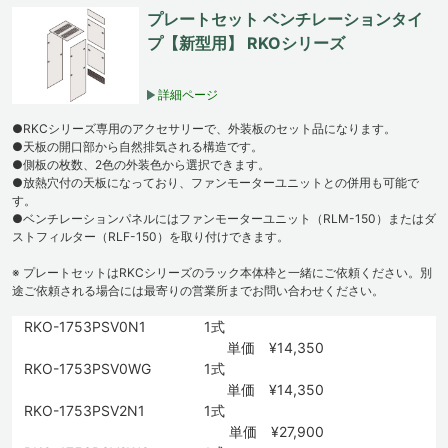
プレートセット ベンチレーションタイ
プ【新型用】 RKOシリーズ
詳細ページ
●RKCシリーズ専用のアクセサリーで、外装板のセット品になります。
●天板の開口部から自然排気される構造です。
●側板の枚数、2色の外装色から選択できます。
●放熱穴付の天板になっており、ファンモーターユニットとの併用も可能で
す。
●ベンチレーションパネルにはファンモーターユニット（RLM-150）またはダ
ストフィルター（RLF-150）を取り付けできます。
※ プレートセットはRKCシリーズのラック本体枠と一緒にご依頼ください。別
途ご依頼される場合には最寄りの営業所までお問い合わせください。
RKO-1753PSV0N1
1式
単価 ¥14,350
RKO-1753PSV0WG
1式
単価 ¥14,350
RKO-1753PSV2N1
1式
単価 ¥27,900