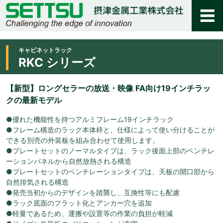
キャビネットラック
RKC シリーズ
【新型】ロングセラーの放送・映像 FA向け19インチラッ
クの最新モデル
●優れた機能性を持つアルミフレーム19インチラック
●フレーム構造のラック本体枠と、仕様によって使い分けることが
できる別売の外装板を組み合わせて使用します。
●プレートセットのノーマルタイプは、ラック後面上部のベンチレ
ーションパネルから自然放熱される構造
●プレートセットのベンチレーションタイプは、天板の開口部から
自然排気される構造
●発売当初からのデザインを踏襲し、互換性等にも配慮
●ラック底面のフラット化とアンカー穴を追加
●軽量であるため、運搬や設置等の作業の負担が軽減