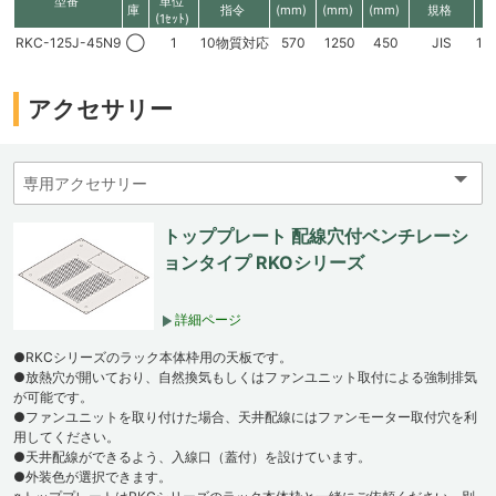
型番
単位
庫
指令
(mm)
(mm)
(mm)
規格
(1ｾｯﾄ)
RKC-125J-45N9
◯
1
10物質対応
570
1250
450
JIS
11
アクセサリー
トッププレート 配線穴付ベンチレーシ
ョンタイプ RKOシリーズ
詳細ページ
●RKCシリーズのラック本体枠用の天板です。
●放熱穴が開いており、自然換気もしくはファンユニット取付による強制排気
が可能です。
●ファンユニットを取り付けた場合、天井配線にはファンモーター取付穴を利
用してください。
●天井配線ができるよう、入線口（蓋付）を設けています。
●外装色が選択できます。