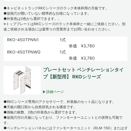
●キャビネットラックRKCシリーズのラック本体枠用の天板です。
●放熱穴が開いていない標準的な仕様になっています。
●外装色は2色から選択できます。。
※トッププレートはRKCシリーズのラック本体枠と一緒にご依頼ください。別
途ご依頼される場合には最寄りの営業所までお問い合わせください。
RKO-450TPNN1
1式
単価 ¥3,780
RKO-450TPNWG
1式
単価 ¥3,780
プレートセット ベンチレーションタイ
プ【新型用】 RKOシリーズ
詳細ページ
●RKCシリーズ専用のアクセサリーで、外装板のセット品になります。
●天板の開口部から自然排気される構造です。
●側板の枚数、2色の外装色から選択できます。
●放熱穴付の天板になっており、ファンモーターユニットとの併用も可能で
す。
●ベンチレーションパネルにはファンモーターユニット（RLM-150）またはダ