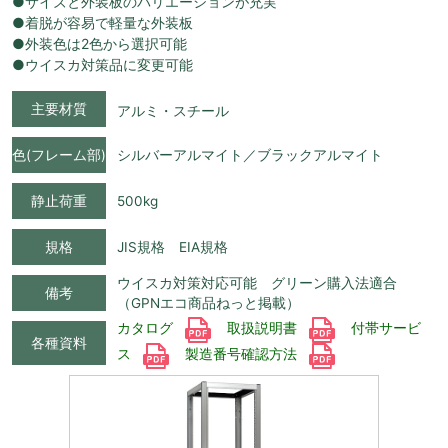
●サイズと外装板のバリエーションが充実
●着脱が容易で軽量な外装板
●外装色は2色から選択可能
●ウイスカ対策品に変更可能
主要材質
アルミ・スチール
色(フレーム部)
シルバーアルマイト／ブラックアルマイト
静止荷重
500kg
規格
JIS規格 EIA規格
ウイスカ対策対応可能 グリーン購入法適合
備考
（GPNエコ商品ねっと掲載）
カタログ
取扱説明書
付帯サービ
各種資料
ス
製造番号確認方法