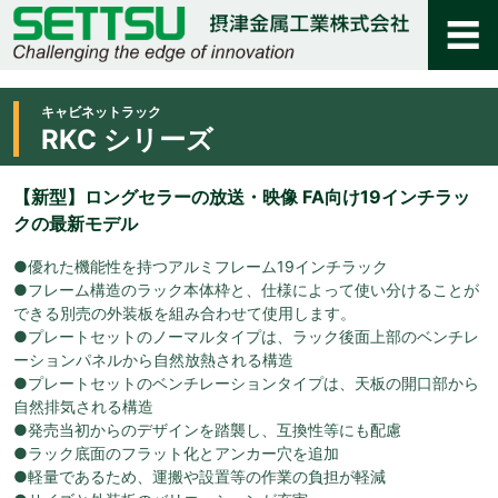
キャビネットラック
RKC シリーズ
【新型】ロングセラーの放送・映像 FA向け19インチラッ
クの最新モデル
●優れた機能性を持つアルミフレーム19インチラック
●フレーム構造のラック本体枠と、仕様によって使い分けることが
できる別売の外装板を組み合わせて使用します。
●プレートセットのノーマルタイプは、ラック後面上部のベンチレ
ーションパネルから自然放熱される構造
●プレートセットのベンチレーションタイプは、天板の開口部から
自然排気される構造
●発売当初からのデザインを踏襲し、互換性等にも配慮
●ラック底面のフラット化とアンカー穴を追加
●軽量であるため、運搬や設置等の作業の負担が軽減