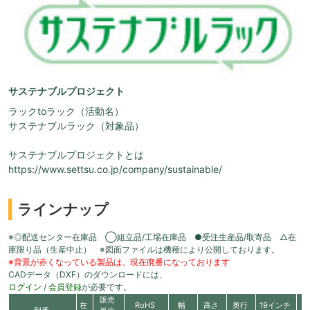
サステナブルプロジェクト
ラックtoラック（活動名）
サステナブルラック（対象品）
サステナブルプロジェクトとは
https://www.settsu.co.jp/company/sustainable/
ラインナップ
※◎配送センター在庫品 ◯組立品/工場在庫品 ●受注生産品/取寄品 △在
庫限り品（生産中止） ※図面ファイルは機種により公開しております。
※背景が赤くなっている製品は、現在廃番になっております
CADデータ（DXF）のダウンロードには、
ログイン
/
会員登録
が必要です。
販売
在
RoHS
幅
高さ
奥行
19インチ