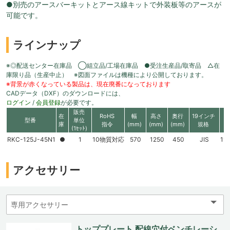
●別売のアースバーキットとアース線キットで外装板等のアースが
可能です。
ラインナップ
※◎配送センター在庫品 ◯組立品/工場在庫品 ●受注生産品/取寄品 △在
庫限り品（生産中止） ※図面ファイルは機種により公開しております。
※背景が赤くなっている製品は、現在廃番になっております
CADデータ（DXF）のダウンロードには、
ログイン
/
会員登録
が必要です。
販売
在
RoHS
幅
高さ
奥行
19インチ
型番
単位
庫
指令
(mm)
(mm)
(mm)
規格
(1ｾｯﾄ)
RKC-125J-45N1
●
1
10物質対応
570
1250
450
JIS
11
アクセサリー
トッププレート 配線穴付ベンチレーシ