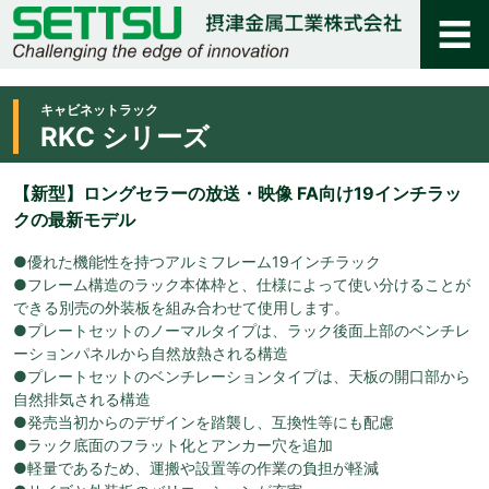
キャビネットラック
RKC シリーズ
【新型】ロングセラーの放送・映像 FA向け19インチラッ
クの最新モデル
●優れた機能性を持つアルミフレーム19インチラック
●フレーム構造のラック本体枠と、仕様によって使い分けることが
できる別売の外装板を組み合わせて使用します。
●プレートセットのノーマルタイプは、ラック後面上部のベンチレ
ーションパネルから自然放熱される構造
●プレートセットのベンチレーションタイプは、天板の開口部から
自然排気される構造
●発売当初からのデザインを踏襲し、互換性等にも配慮
●ラック底面のフラット化とアンカー穴を追加
●軽量であるため、運搬や設置等の作業の負担が軽減