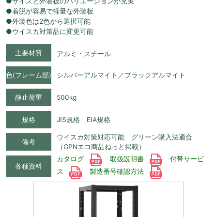
●サイズと外装板のバリエーションが充実
●着脱が容易で軽量な外装板
●外装色は2色から選択可能
●ウイスカ対策品に変更可能
主要材質
アルミ・スチール
色(フレーム部)
シルバーアルマイト／ブラックアルマイト
静止荷重
500kg
規格
JIS規格 EIA規格
ウイスカ対策対応可能 グリーン購入法適合
備考
（GPNエコ商品ねっと掲載）
カタログ
取扱説明書
付帯サービ
各種資料
ス
製造番号確認方法