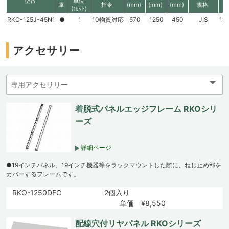
型番
単位
庫
指令
(mm)
(mm)
(mm)
規格
(1ｾｯﾄ)
RKC-125J-45N1
●
1
10物質対応
570
1250
450
JIS
11
アクセサリー
着脱式パネルエッジフレーム RKOシリ
ーズ
詳細ページ
●19インチパネル、19インチ機器等をラックマウントした際に、ねじ止め部を
カバーするフレームです。
RKO-1250DFC
2個入り
単価 ¥8,550
配線穴付リヤパネル RKOシリーズ