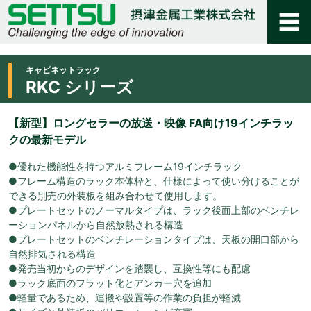
キャビネットラック
RKC シリーズ
【新型】ロングセラーの放送・映像 FA向け19インチラッ
クの最新モデル
●優れた機能性を持つアルミフレーム19インチラック
●フレーム構造のラック本体枠と、仕様によって使い分けることが
できる別売の外装板を組み合わせて使用します。
●プレートセットのノーマルタイプは、ラック後面上部のベンチレ
ーションパネルから自然放熱される構造
●プレートセットのベンチレーションタイプは、天板の開口部から
自然排気される構造
●発売当初からのデザインを踏襲し、互換性等にも配慮
●ラック底面のフラット化とアンカー穴を追加
●軽量であるため、運搬や設置等の作業の負担が軽減