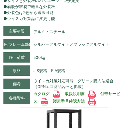
●サイズと外装板のバリエーションが充実
●着脱が容易で軽量な外装板
●外装色は2色から選択可能
●ウイスカ対策品に変更可能
主要材質
アルミ・スチール
色(フレーム部)
シルバーアルマイト／ブラックアルマイト
静止荷重
500kg
規格
JIS規格 EIA規格
ウイスカ対策対応可能 グリーン購入法適合
備考
（GPNエコ商品ねっと掲載）
カタログ
取扱説明書
付帯サービ
各種資料
ス
製造番号確認方法