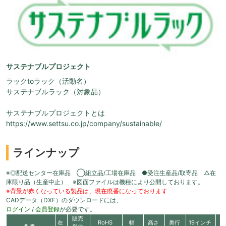
サステナブルプロジェクト
ラックtoラック（活動名）
サステナブルラック（対象品）
サステナブルプロジェクトとは
https://www.settsu.co.jp/company/sustainable/
ラインナップ
※◎配送センター在庫品 ◯組立品/工場在庫品 ●受注生産品/取寄品 △在
庫限り品（生産中止） ※図面ファイルは機種により公開しております。
※背景が赤くなっている製品は、現在廃番になっております
CADデータ（DXF）のダウンロードには、
ログイン
/
会員登録
が必要です。
販売
在
RoHS
幅
高さ
奥行
19インチ