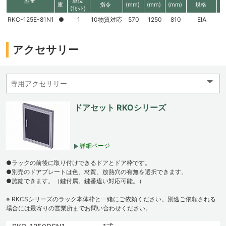
型番
単位
庫
指令
(mm)
(mm)
(mm)
規格
高
(1ｾｯﾄ)
RKC-125E-81N1
●
1
10物質対応
570
1250
810
EIA
2
アクセサリー
ドアセット RKOシリーズ
詳細ページ
●ラックの前後に取り付けできるドアとドア枠です。
●別売のドアプレートは色、材質、放熱穴の有無を選択できます。
●施錠できます。（鍵付属。鍵番違い対応可能。）
※ RKCSシリーズのラック本体枠と一緒にご依頼ください。別途ご依頼される
場合には最寄りの営業所までお問い合わせください。