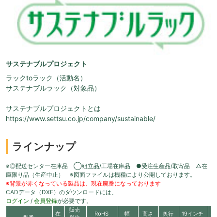
サステナブルプロジェクト
ラックtoラック（活動名）
サステナブルラック（対象品）
サステナブルプロジェクトとは
https://www.settsu.co.jp/company/sustainable/
ラインナップ
※◎配送センター在庫品 ◯組立品/工場在庫品 ●受注生産品/取寄品 △在
庫限り品（生産中止） ※図面ファイルは機種により公開しております。
※背景が赤くなっている製品は、現在廃番になっております
CADデータ（DXF）のダウンロードには、
ログイン
/
会員登録
が必要です。
販売
在
RoHS
幅
高さ
奥行
19インチ
有