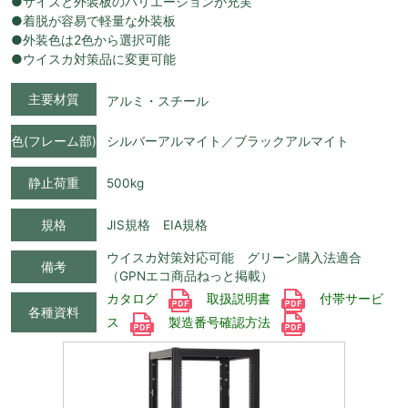
●サイズと外装板のバリエーションが充実
●着脱が容易で軽量な外装板
●外装色は2色から選択可能
●ウイスカ対策品に変更可能
主要材質
アルミ・スチール
色(フレーム部)
シルバーアルマイト／ブラックアルマイト
静止荷重
500kg
規格
JIS規格 EIA規格
ウイスカ対策対応可能 グリーン購入法適合
備考
（GPNエコ商品ねっと掲載）
カタログ
取扱説明書
付帯サービ
各種資料
ス
製造番号確認方法