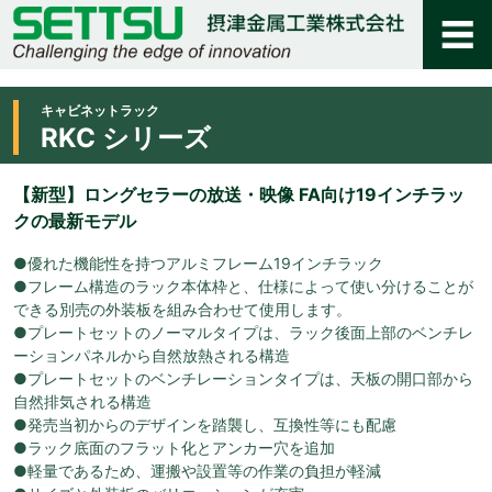
キャビネットラック
RKC シリーズ
【新型】ロングセラーの放送・映像 FA向け19インチラッ
クの最新モデル
●優れた機能性を持つアルミフレーム19インチラック
●フレーム構造のラック本体枠と、仕様によって使い分けることが
できる別売の外装板を組み合わせて使用します。
●プレートセットのノーマルタイプは、ラック後面上部のベンチレ
ーションパネルから自然放熱される構造
●プレートセットのベンチレーションタイプは、天板の開口部から
自然排気される構造
●発売当初からのデザインを踏襲し、互換性等にも配慮
●ラック底面のフラット化とアンカー穴を追加
●軽量であるため、運搬や設置等の作業の負担が軽減