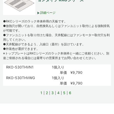
詳細ページ
●RKCシリーズのラック本体枠用の天板です。
●放熱穴が開いており、自然換気もしくはファンユニット取付による強制排気
が可能です。
●ファンユニットを取り付けた場合、天井配線にはファンモーター取付穴を利
用してください。
●天井配線ができるよう、入線口（蓋付）を設けています。
●外装色が選択できます。
※トッププレートはRKCシリーズのラック本体枠と一緒にご依頼ください。別
途ご依頼される場合には最寄りの営業所までお問い合わせください。
RKO-530THVN1
1個入り
単価 ¥9,790
RKO-530THVWG
1個入り
単価 ¥9,790
1
2
3
4
5
6