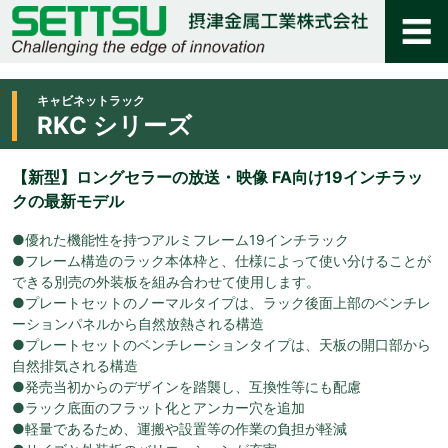
キャビネットラック
RKC シリーズ
【新型】ロングセラーの放送・映像 FA向け19インチラッ
クの最新モデル
●優れた機能性を持つアルミフレーム19インチラック
●フレーム構造のラック本体枠と、仕様によって使い分けることが
できる別売の外装板を組み合わせて使用します。
●プレートセットのノーマルタイプは、ラック後面上部のベンチレ
ーションパネルから自然放熱される構造
●プレートセットのベンチレーションタイプは、天板の開口部から
自然排気される構造
●発売当初からのデザインを踏襲し、互換性等にも配慮
●ラック底面のフラット化とアンカー穴を追加
●軽量であるため、運搬や設置等の作業の負担が軽減