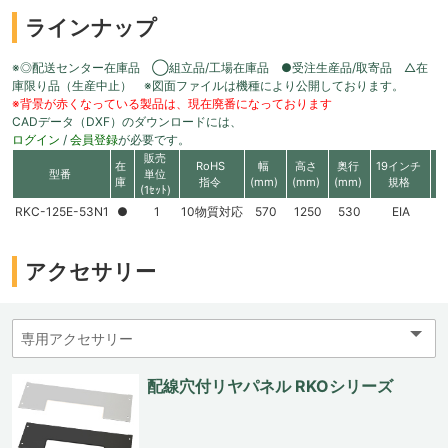
ラインナップ
※◎配送センター在庫品 ◯組立品/工場在庫品 ●受注生産品/取寄品 △在
庫限り品（生産中止） ※図面ファイルは機種により公開しております。
※背景が赤くなっている製品は、現在廃番になっております
CADデータ（DXF）のダウンロードには、
ログイン
/
会員登録
が必要です。
販売
在
RoHS
幅
高さ
奥行
19インチ
有
型番
単位
庫
指令
(mm)
(mm)
(mm)
規格
高
(1ｾｯﾄ)
RKC-125E-53N1
●
1
10物質対応
570
1250
530
EIA
2
アクセサリー
配線穴付リヤパネル RKOシリーズ