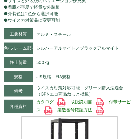
●サイズと外装板のバリエーションが充実
●着脱が容易で軽量な外装板
●外装色は2色から選択可能
●ウイスカ対策品に変更可能
主要材質
アルミ・スチール
色(フレーム部)
シルバーアルマイト／ブラックアルマイト
静止荷重
500kg
規格
JIS規格 EIA規格
ウイスカ対策対応可能 グリーン購入法適合
備考
（GPNエコ商品ねっと掲載）
カタログ
取扱説明書
付帯サービ
各種資料
ス
製造番号確認方法