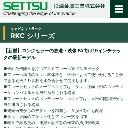
キャビネットラック
RKC シリーズ
【新型】ロングセラーの放送・映像 FA向け19インチラッ
クの最新モデル
●優れた機能性を持つアルミフレーム19インチラック
●フレーム構造のラック本体枠と、仕様によって使い分けることが
できる別売の外装板を組み合わせて使用します。
●プレートセットのノーマルタイプは、ラック後面上部のベンチレ
ーションパネルから自然放熱される構造
●プレートセットのベンチレーションタイプは、天板の開口部から
自然排気される構造
●発売当初からのデザインを踏襲し、互換性等にも配慮
●ラック底面のフラット化とアンカー穴を追加
●軽量であるため、運搬や設置等の作業の負担が軽減