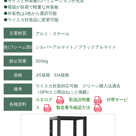
●サイズと外装板のバリエーションが充実
●着脱が容易で軽量な外装板
●外装色は2色から選択可能
●ウイスカ対策品に変更可能
主要材質
アルミ・スチール
色(フレーム部)
シルバーアルマイト／ブラックアルマイト
静止荷重
500kg
規格
JIS規格 EIA規格
ウイスカ対策対応可能 グリーン購入法適合
備考
（GPNエコ商品ねっと掲載）
カタログ
取扱説明書
付帯サービ
各種資料
ス
製造番号確認方法