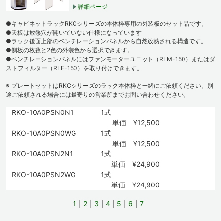
詳細ページ
●キャビネットラックRKCシリーズの本体枠専用の外装板のセット品です。
●天板は放熱穴が開いていない仕様になっています
●ラック後面上部のベンチレーションパネルから自然放熱される構造です。
●側板の枚数と2色の外装色から選択できます。
●ベンチレーションパネルにはファンモーターユニット（RLM-150）またはダ
ストフィルター（RLF-150）を取り付けできます。
※ プレートセットはRKCシリーズのラック本体枠と一緒にご依頼ください。別
途ご依頼される場合には最寄りの営業所までお問い合わせください。
RKO-10A0PSN0N1
1式
単価 ¥12,500
RKO-10A0PSN0WG
1式
単価 ¥12,500
RKO-10A0PSN2N1
1式
単価 ¥24,900
RKO-10A0PSN2WG
1式
単価 ¥24,900
1
2
3
4
5
6
7