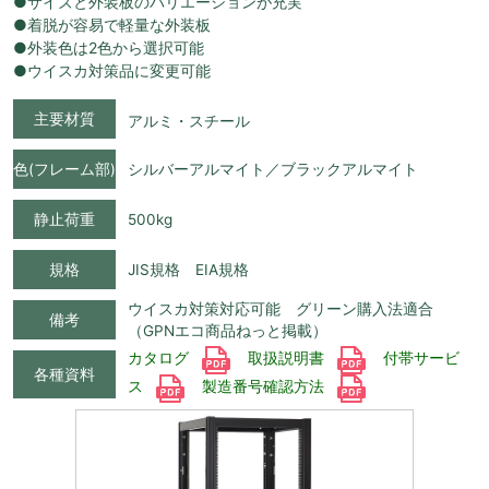
●サイズと外装板のバリエーションが充実
●着脱が容易で軽量な外装板
●外装色は2色から選択可能
●ウイスカ対策品に変更可能
主要材質
アルミ・スチール
色(フレーム部)
シルバーアルマイト／ブラックアルマイト
静止荷重
500kg
規格
JIS規格 EIA規格
ウイスカ対策対応可能 グリーン購入法適合
備考
（GPNエコ商品ねっと掲載）
カタログ
取扱説明書
付帯サービ
各種資料
ス
製造番号確認方法