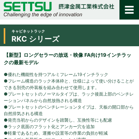
キャビネットラック
RKC シリーズ
【新型】ロングセラーの放送・映像 FA向け19インチラッ
クの最新モデル
●優れた機能性を持つアルミフレーム19インチラック
●フレーム構造のラック本体枠と、仕様によって使い分けることが
できる別売の外装板を組み合わせて使用します。
●プレートセットのノーマルタイプは、ラック後面上部のベンチレ
ーションパネルから自然放熱される構造
●プレートセットのベンチレーションタイプは、天板の開口部から
自然排気される構造
●発売当初からのデザインを踏襲し、互換性等にも配慮
●ラック底面のフラット化とアンカー穴を追加
●軽量であるため、運搬や設置等の作業の負担が軽減