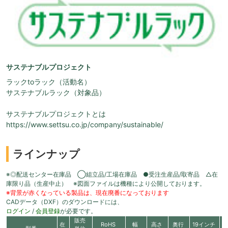
サステナブルプロジェクト
ラックtoラック（活動名）
サステナブルラック（対象品）
サステナブルプロジェクトとは
https://www.settsu.co.jp/company/sustainable/
ラインナップ
※◎配送センター在庫品 ◯組立品/工場在庫品 ●受注生産品/取寄品 △在
庫限り品（生産中止） ※図面ファイルは機種により公開しております。
※背景が赤くなっている製品は、現在廃番になっております
CADデータ（DXF）のダウンロードには、
ログイン
/
会員登録
が必要です。
販売
在
RoHS
幅
高さ
奥行
19インチ