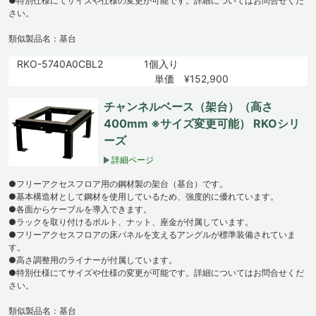
●特別仕様にてサイズや仕様の変更が可能です。詳細についてはお問合せくだ
さい。
類似製品名：基台
RKO-5740A0CBL2
1個入り
単価 ¥152,900
チャンネルベース（架台）（高さ
400mm ※サイズ変更可能） RKOシリ
ーズ
詳細ページ
●フリーアクセスフロア用の鋼材製の架台（基台）です。
●基本構造材として鋼材を使用しているため、強度的に優れています。
●各面からケーブルを導入できます。
●ラックを取り付けるボルト、ナット、座金が付属しています。
●フリーアクセスフロアの床パネルを支えるアングルが標準装備されていま
す。
●高さ調整用のライナーが付属しています。
●特別仕様にてサイズや仕様の変更が可能です。詳細についてはお問合せくだ
さい。
類似製品名：基台