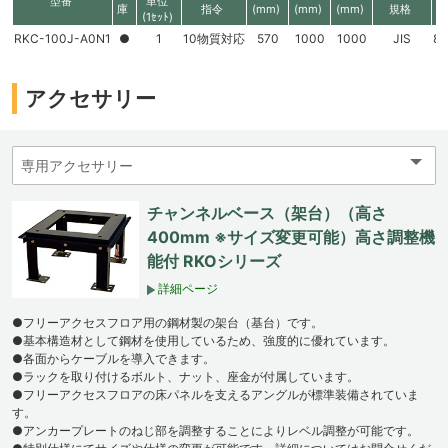
型番
単位
庫
指令
(mm)
(mm)
(mm)
規格
(1ｾｯﾄ)
RKC-100J-A0N1
●
1
10物質対応
570
1000
1000
JIS
8
アクセサリー
チャンネルベース（架台）（高さ
400mm ※サイズ変更可能）高さ調整機
能付 RKOシリーズ
詳細ページ
●フリーアクセスフロア用の鋼材製の架台（基台）です。
●基本構造材として鋼材を使用しているため、強度的に優れています。
●各面からケーブルを導入できます。
●ラックを取り付けるボルト、ナット、座金が付属しています。
●フリーアクセスフロアの床パネルを支えるアングルが標準装備されていま
す。
●アンカープレートのねじ部を調整することによりレベル調整が可能です。