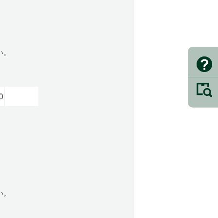
い。
0
い。