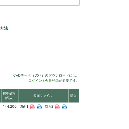
方法
CADデータ（DXF）のダウンロードには、
ログイン
/
会員登録
が必要です。
標準価格
図面ファイル
購入
(税抜)
144,200
図面1
図面2