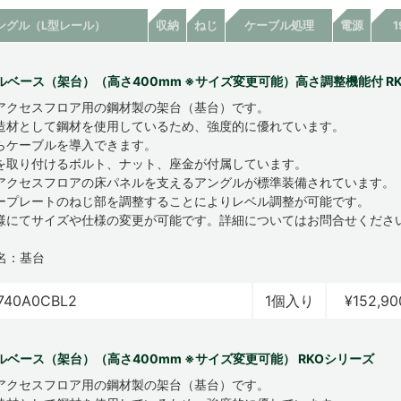
ングル（L型レール）
収納
ねじ
ケーブル処理
電源
ルベース（架台）（高さ400mm ※サイズ変更可能）高さ調整機能付 R
アクセスフロア用の鋼材製の架台（基台）です。
造材として鋼材を使用しているため、強度的に優れています。
らケーブルを導入できます。
を取り付けるボルト、ナット、座金が付属しています。
アクセスフロアの床パネルを支えるアングルが標準装備されています。
ープレートのねじ部を調整することによりレベル調整が可能です。
様にてサイズや仕様の変更が可能です。詳細についてはお問合せくださ
名：基台
740A0CBL2
1個入り
¥152,90
ルベース（架台）（高さ400mm ※サイズ変更可能） RKOシリーズ
アクセスフロア用の鋼材製の架台（基台）です。