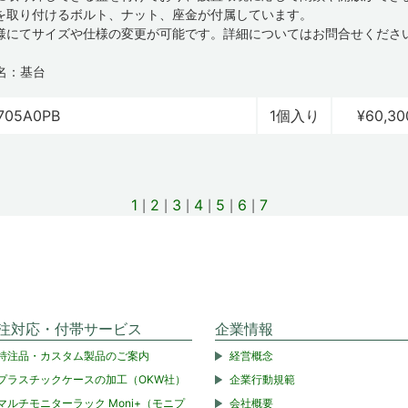
を取り付けるボルト、ナット、座金が付属しています。
様にてサイズや仕様の変更が可能です。詳細についてはお問合せくださ
名：基台
705A0PB
1個入り
¥60,30
1
2
3
4
5
6
7
注対応・付帯サービス
企業情報
特注品・カスタム製品のご案内
経営概念
プラスチックケースの加工（OKW社）
企業行動規範
マルチモニターラック Moni+（モニプ
会社概要