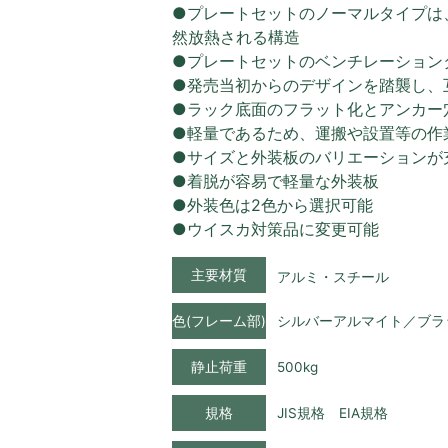
●プレートセットのノーマルタイプは
然放熱される構造
●プレートセットのベンチレーション
●発売当初からのデザインを踏襲し、
●ラック底面のフラット化とアンカー
●軽量であるため、運搬や設置等の作
●サイズと外装板のバリエーションが
●着脱が容易で軽量な外装板
●外装色は2色から選択可能
●ウイスカ対策品に変更可能
主要材質
アルミ・スチール
色(フレーム部)
シルバーアルマイト／ブラ
静止荷重
500kg
規格
JIS規格 EIA規格