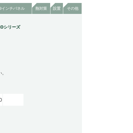
19インチパネル
熱対策
設置
その他
KOシリーズ
い。
0