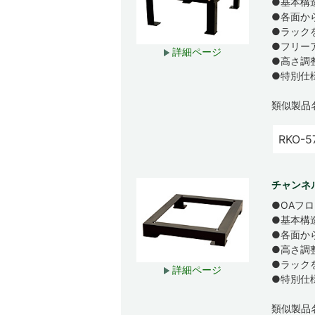
●基本構
●各面か
●ラック
●フリー
詳細ページ
●高さ調
●特別仕
類似製品
RKO-5
チャンネ
●OAフ
●基本構
●各面か
●高さ調
●ラック
詳細ページ
●特別仕
類似製品