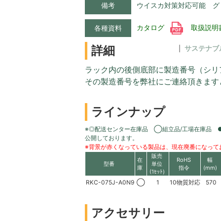
備考
ウイスカ対策対応可能 グ
カタログ
取扱説明
各種資料
詳細
サステナブ
ラック内の後側底部に製造番号（シリ
その製造番号を弊社にご連絡頂きます
ラインナップ
※◎配送センター在庫品 ◯組立品/工場在庫品 
公開しております。
※背景が赤くなっている製品は、現在廃番になって
販売
在
RoHS
幅
型番
単位
庫
指令
(mm)
(1ｾｯﾄ)
RKC-075J-A0N9
◯
1
10物質対応
570
アクセサリー