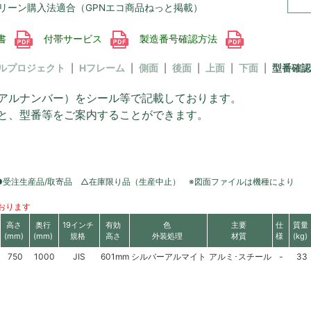
リーン購入法適合（GPNエコ商品ねっと掲載）
書
付帯サービス
製造番号確認方法
ルプロジェクト
Hフレーム
側面
後面
上面
下面
型番確認
アルナンバー）をシール等で記載しております。
と、型番等をご案内することができます。
●受注生産品/取寄品 △在庫限り品（生産中止） ※図面ファイルは機種により
おります
高さ
奥行
19インチ
有効
色
主要
仕
質量
(mm)
(mm)
規格
高さ
外装処理
材質
様
(kg)
750
1000
JIS
601mm
シルバーアルマイト
アルミ･スチール
-
33