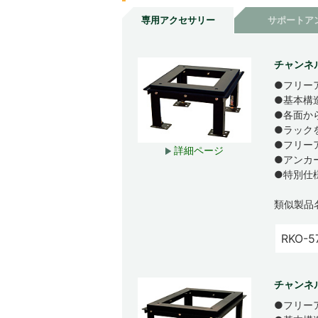
専用アクセサリー
サポートア
チャンネ
●フリー
●基本構
●各面か
●ラック
●フリー
詳細ページ
●アンカ
●特別仕
類似製品
RKO-5
チャンネ
●フリー