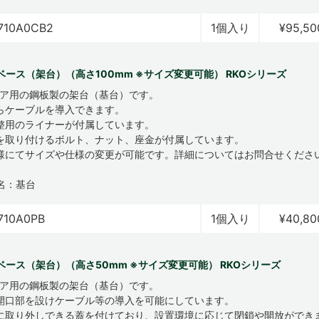
710A0CB2
1個入り
¥95,50
ベース（架台）（高さ100mm ※サイズ変更可能） RKOシリーズ
ロア用の鋼板製の架台（基台）です。
らケーブルを導入できます。
整用のライナーが付属しています。
を取り付けるボルト、ナット、座金が付属しています。
様にてサイズや仕様の変更が可能です。詳細についてはお問合せくださ
名：基台
710A0PB
1個入り
¥40,80
ベース（架台）（高さ50mm ※サイズ変更可能） RKOシリーズ
ロア用の鋼板製の架台（基台）です。
開口部を設けケーブル等の導入を可能にしています。
に取り外しできる蓋を付けており、設置環境に応じて閉鎖や開放ができ