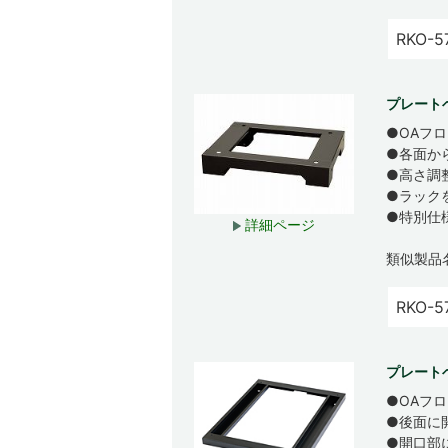
RKO-5
プレート
●OAフ
●各面か
●高さ調
●ラック
●特別仕
詳細ページ
類似製品
RKO-5
プレート
●OAフ
●後面に
●開口部