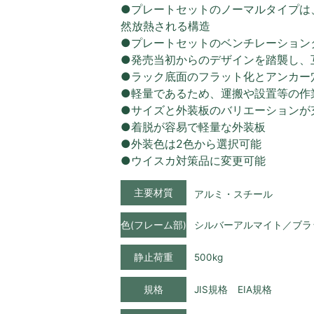
●プレートセットのノーマルタイプは
然放熱される構造
●プレートセットのベンチレーション
●発売当初からのデザインを踏襲し、
●ラック底面のフラット化とアンカー
●軽量であるため、運搬や設置等の作
●サイズと外装板のバリエーションが
●着脱が容易で軽量な外装板
●外装色は2色から選択可能
●ウイスカ対策品に変更可能
主要材質
アルミ・スチール
色(フレーム部)
シルバーアルマイト／ブラ
静止荷重
500kg
規格
JIS規格 EIA規格