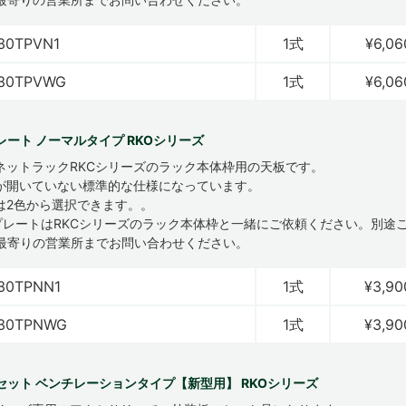
30TPVN1
1式
¥6,06
630TPVWG
1式
¥6,06
レート ノーマルタイプ RKOシリーズ
ネットラックRKCシリーズのラック本体枠用の天板です。
が開いていない標準的な仕様になっています。
は2色から選択できます。。
プレートはRKCシリーズのラック本体枠と一緒にご依頼ください。別途
最寄りの営業所までお問い合わせください。
30TPNN1
1式
¥3,90
630TPNWG
1式
¥3,90
セット ベンチレーションタイプ【新型用】 RKOシリーズ