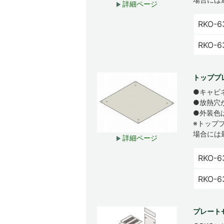
詳細ページ
RKO-6
RKO-
トッププ
●キャビ
●放熱穴
●外装色
※トップ
場合には
詳細ページ
RKO-6
RKO-
プレート