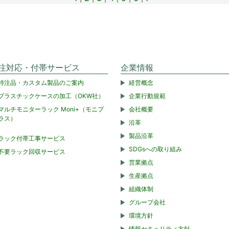
注対応・付帯サービス
企業情報
特注品・カスタム製品のご案内
経営概念
プラスチックケースの加工（OKW社）
企業行動規範
マルチモニターラック Moni+（モニプ
会社概要
ラス）
沿革
製品沿革
ラック付帯工事サービス
SDGsへの取り組み
不要ラック回収サービス
営業拠点
生産拠点
組織体制
グループ会社
環境方針
情報セキュリティ方針