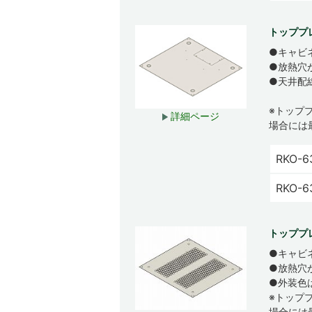
トッププ
●キャビ
●放熱穴
●天井配
※トップ
詳細ページ
場合には
RKO-6
RKO-
トッププ
●キャビ
●放熱穴
●外装色
※トップ
場合には