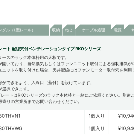
ングル（L型レール）
収納
ねじ
ケーブル処理
電源
レート 配線穴付ベンチレーションタイプ RKOシリーズ
シリーズのラック本体枠用の天板です。
が開いており、自然換気もしくはファンユニット取付による強制排気が
ユニットを取り付けた場合、天井配線にはファンモーター取付穴を利用
線ができるよう、入線口（蓋付）を設けています。
が選択できます。
プレートはRKCシリーズのラック本体枠と一緒にご依頼ください。別途
最寄りの営業所までお問い合わせください。
30THVN1
1個入り
¥10,94
630THVWG
1個入り
¥10,94