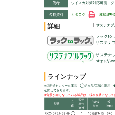
備考
ウイスカ対策対応可能 グ
カタログ
取扱説明
各種資料
詳細
サステナブ
ラックto
サステナ
サステナ
https://w
ラインナップ
※◎配送センター在庫品 ◯組立品/工場在庫品 
公開しております。
※背景が赤くなっている製品は、現在廃番になって
販売
在
RoHS
幅
型番
単位
庫
指令
(mm)
(1ｾｯﾄ)
RKC-075J-63N9
◯
1
10物質対応
570