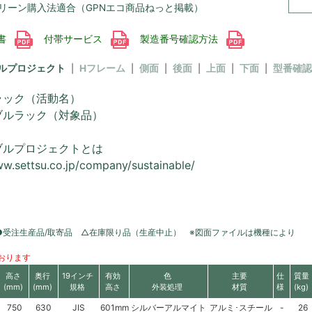
リーン購入法適合（GPNエコ商品ねっと掲載）
書
付帯サービス
製造番号確認方法
ルプロジェクト
Hフレーム
側面
後面
上面
下面
型番確認
ラック（活動名）
ブルラック（対象品）
ブルプロジェクトとは
ww.settsu.co.jp/company/sustainable/
●受注生産品/取寄品 △在庫限り品（生産中止） ※図面ファイルは機種により
おります
高さ
奥行
19インチ
有効
色
主要
仕
質量
(mm)
(mm)
規格
高さ
外装処理
材質
様
(kg)
750
630
JIS
601mm
シルバーアルマイト
アルミ･スチール
-
26