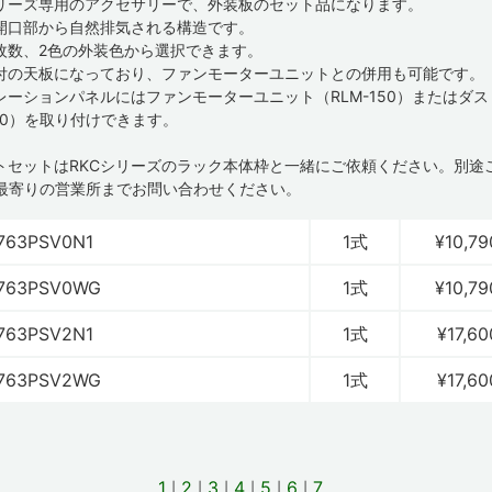
シリーズ専用のアクセサリーで、外装板のセット品になります。
開口部から自然排気される構造です。
枚数、2色の外装色から選択できます。
付の天板になっており、ファンモーターユニットとの併用も可能です。
レーションパネルにはファンモーターユニット（RLM-150）またはダ
150）を取り付けできます。
ートセットはRKCシリーズのラック本体枠と一緒にご依頼ください。別途
最寄りの営業所までお問い合わせください。
763PSV0N1
1式
¥10,79
763PSV0WG
1式
¥10,79
763PSV2N1
1式
¥17,60
763PSV2WG
1式
¥17,60
1
2
3
4
5
6
7