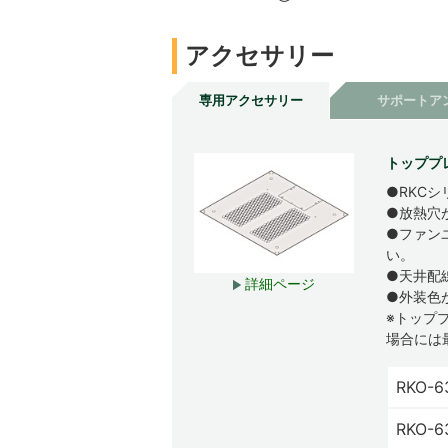
アクセサリー
専用アクセサリー
サポートア
トッププ
●RKC
●放熱穴
●ファン
い。
●天井配
詳細ページ
●外装色
※トップ
場合には
RKO-6
RKO-