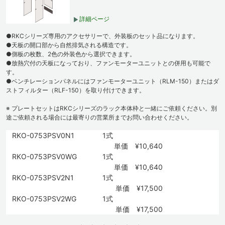
詳細ページ
●RKCシリーズ専用のアクセサリーで、外装板のセット品になります。
●天板の開口部から自然排気される構造です。
●側板の枚数、2色の外装色から選択できます。
●放熱穴付の天板になっており、ファンモーターユニットとの併用も可能で
す。
●ベンチレーションパネルにはファンモーターユニット（RLM-150）またはダ
ストフィルター（RLF-150）を取り付けできます。
※ プレートセットはRKCシリーズのラック本体枠と一緒にご依頼ください。別
途ご依頼される場合には最寄りの営業所までお問い合わせください。
RKO-0753PSV0N1
1式
単価 ¥10,640
RKO-0753PSV0WG
1式
単価 ¥10,640
RKO-0753PSV2N1
1式
単価 ¥17,500
RKO-0753PSV2WG
1式
単価 ¥17,500