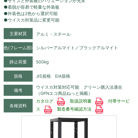
●サイズと外装板のバリエーションが充実
●着脱が容易で軽量な外装板
●外装色は2色から選択可能
●ウイスカ対策品に変更可能
主要材質
アルミ・スチール
色(フレーム部)
シルバーアルマイト／ブラックアルマイト
静止荷重
500kg
規格
JIS規格 EIA規格
ウイスカ対策対応可能 グリーン購入法適合
備考
（GPNエコ商品ねっと掲載）
カタログ
取扱説明書
付帯サービ
各種資料
ス
製造番号確認方法