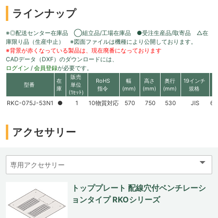
ラインナップ
※◎配送センター在庫品 ◯組立品/工場在庫品 ●受注生産品/取寄品 △在
庫限り品（生産中止） ※図面ファイルは機種により公開しております。
※背景が赤くなっている製品は、現在廃番になっております
CADデータ（DXF）のダウンロードには、
ログイン
/
会員登録
が必要です。
販売
在
RoHS
幅
高さ
奥行
19インチ
型番
単位
庫
指令
(mm)
(mm)
(mm)
規格
(1ｾｯﾄ)
RKC-075J-53N1
●
1
10物質対応
570
750
530
JIS
60
アクセサリー
トッププレート 配線穴付ベンチレーシ
ョンタイプ RKOシリーズ