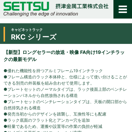
キャビネットラック
RKC シリーズ
【新型】ロングセラーの放送・映像 FA向け19インチラッ
クの最新モデル
●優れた機能性を持つアルミフレーム19インチラック
●フレーム構造のラック本体枠と、仕様によって使い分けることが
できる別売の外装板を組み合わせて使用します。
●プレートセットのノーマルタイプは、ラック後面上部のベンチレ
ーションパネルから自然放熱される構造
●プレートセットのベンチレーションタイプは、天板の開口部から
自然排気される構造
●発売当初からのデザインを踏襲し、互換性等にも配慮
●ラック底面のフラット化とアンカー穴を追加
●軽量であるため、運搬や設置等の作業の負担が軽減