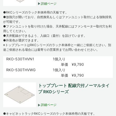
詳細ページ
●RKCシリーズのラック本体枠用の天板です。
●放熱穴が開いており、自然換気もしくはファンユニット取付による強制排気
が可能です。
●ファンユニットを取り付けた場合、天井配線にはファンモーター取付穴を利
用してください。
●天井配線ができるよう、入線口（蓋付）を設けています。
●外装色が選択できます。
※トッププレートはRKCシリーズのラック本体枠と一緒にご依頼ください。別
途ご依頼される場合には最寄りの営業所までお問い合わせください。
RKO-530THVN1
1個入り
単価 ¥9,790
RKO-530THVWG
1個入り
単価 ¥9,790
トッププレート 配線穴付ノーマルタイ
プ RKOシリーズ
詳細ページ
●キャビネットラックRKCシリーズのラック本体枠用の天板です。