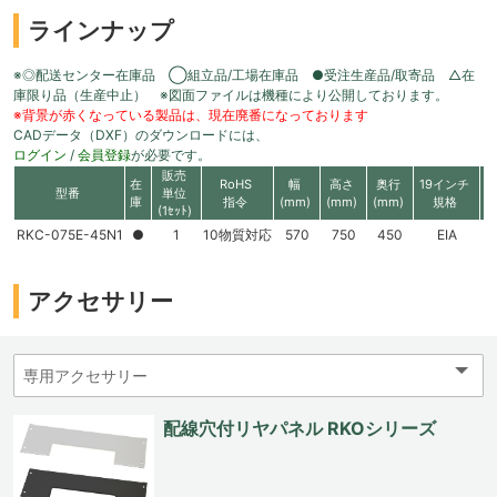
ラインナップ
※◎配送センター在庫品 ◯組立品/工場在庫品 ●受注生産品/取寄品 △在
庫限り品（生産中止） ※図面ファイルは機種により公開しております。
※背景が赤くなっている製品は、現在廃番になっております
CADデータ（DXF）のダウンロードには、
ログイン
/
会員登録
が必要です。
販売
在
RoHS
幅
高さ
奥行
19インチ
型番
単位
庫
指令
(mm)
(mm)
(mm)
規格
(1ｾｯﾄ)
RKC-075E-45N1
●
1
10物質対応
570
750
450
EIA
1
アクセサリー
配線穴付リヤパネル RKOシリーズ