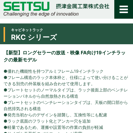
キャビネットラック
RKC シリーズ
【新型】ロングセラーの放送・映像 FA向け19インチラッ
クの最新モデル
●優れた機能性を持つアルミフレーム19インチラック
●フレーム構造のラック本体枠と、仕様によって使い分けることが
できる別売の外装板を組み合わせて使用します。
●プレートセットのノーマルタイプは、ラック後面上部のベンチレ
ーションパネルから自然放熱される構造
●プレートセットのベンチレーションタイプは、天板の開口部から
自然排気される構造
●発売当初からのデザインを踏襲し、互換性等にも配慮
●ラック底面のフラット化とアンカー穴を追加
●軽量であるため、運搬や設置等の作業の負担が軽減