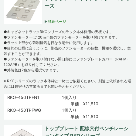
ーズ
詳細ページ
●キャビネットラックRKCシリーズのラック本体枠用の天板です。
●ファンモーターは120ｍｍ角のファンモーターを取り付けできます。
●ラック上部から強制排気を行なう場合に使用します。
●目的の仕様に合うように、別売のファンモーターの個数、機種を選択し、実
装することができます。
●ファンモーターを取り付けない開口部にはファンプレートカバー（RAFM-
120APB）を取り付けてください。
●外装色は2色から選択できます。
※ RKCシリーズのラック本体枠と一緒にご依頼ください。別途ご依頼される場
合には最寄りの営業所までお問い合わせください。
RKO-450TPFN1
1個入り
単価 ¥11,810
RKO-450TPFWG
1個入り
単価 ¥11,810
トッププレート 配線穴付ベンチレーシ
ョンタイプ RKOシリーズ