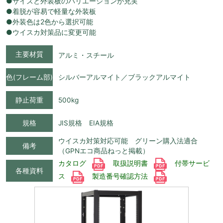
●サイズと外装板のバリエーションが充実
●着脱が容易で軽量な外装板
●外装色は2色から選択可能
●ウイスカ対策品に変更可能
主要材質
アルミ・スチール
色(フレーム部)
シルバーアルマイト／ブラックアルマイト
静止荷重
500kg
規格
JIS規格 EIA規格
ウイスカ対策対応可能 グリーン購入法適合
備考
（GPNエコ商品ねっと掲載）
カタログ
取扱説明書
付帯サービ
各種資料
ス
製造番号確認方法