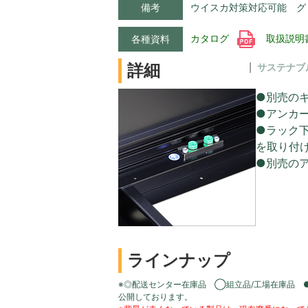
備考
ウイスカ対策対応可能 グ
カタログ
取扱説明
各種資料
詳細
サステナブ
●別売の
●アンカ
●ラック
を取り付
●別売の
ラインナップ
※◎配送センター在庫品 ◯組立品/工場在庫品 
公開しております。