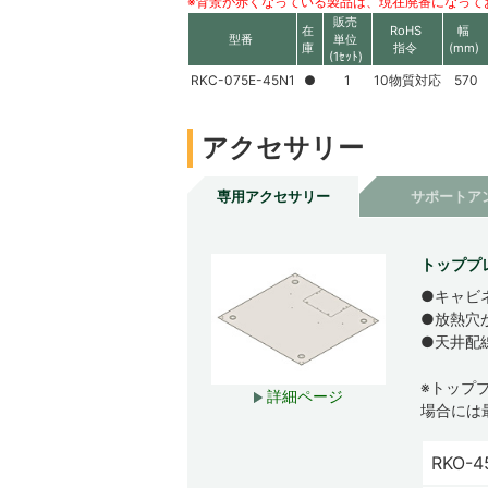
※背景が赤くなっている製品は、現在廃番になって
販売
在
RoHS
幅
型番
単位
庫
指令
(mm)
(1ｾｯﾄ)
RKC-075E-45N1
●
1
10物質対応
570
アクセサリー
専用アクセサリー
サポートア
トッププ
●キャビ
●放熱穴
●天井配
※トップ
詳細ページ
場合には
RKO-4