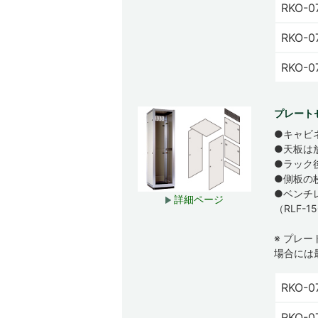
RKO-0
RKO-0
RKO-0
プレート
●キャビ
●天板は
●ラック
●側板の
●ベンチ
詳細ページ
（RLF-
※ プレ
場合には
RKO-0
RKO-0