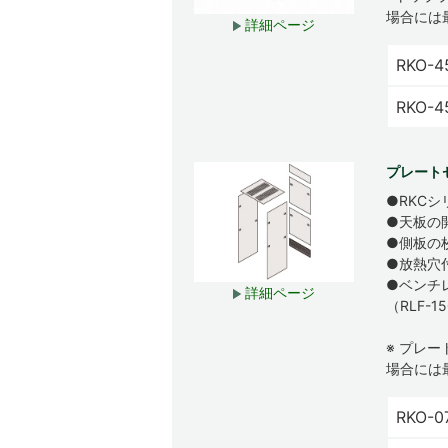
場合には
詳細ページ
RKO-4
RKO-
プレート
●RKC
●天板の
●側板の
●放熱穴
●ベンチ
詳細ページ
（RLF-
※ プレ
場合には
RKO-0