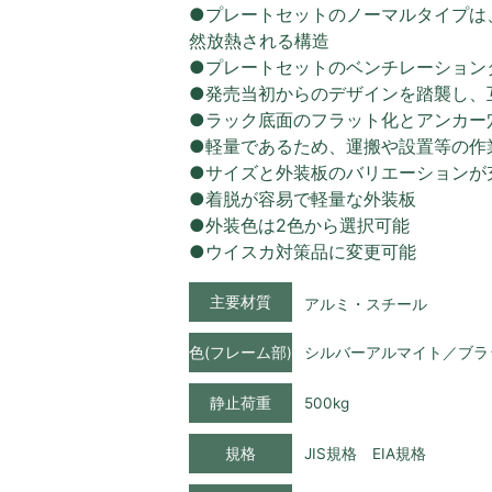
●プレートセットのノーマルタイプは
然放熱される構造
●プレートセットのベンチレーション
●発売当初からのデザインを踏襲し、
●ラック底面のフラット化とアンカー
●軽量であるため、運搬や設置等の作
●サイズと外装板のバリエーションが
●着脱が容易で軽量な外装板
●外装色は2色から選択可能
●ウイスカ対策品に変更可能
主要材質
アルミ・スチール
色(フレーム部)
シルバーアルマイト／ブラ
静止荷重
500kg
規格
JIS規格 EIA規格