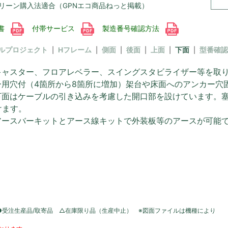
リーン購入法適合（GPNエコ商品ねっと掲載）
書
付帯サービス
製造番号確認方法
ルプロジェクト
Hフレーム
側面
後面
上面
下面
型番確認
キャスター、フロアレベラー、スイングスタビライザー等を取
ー用穴付（4箇所から8箇所に増加）架台や床面へのアンカー穴
下面はケーブルの引き込みを考慮した開口部を設けています。
けます。
アースバーキットとアース線キットで外装板等のアースが可能
●受注生産品/取寄品 △在庫限り品（生産中止） ※図面ファイルは機種により