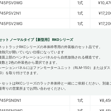
745PSV0WG
1式
¥10,47
745PSV2N1
1式
¥17,20
745PSV2WG
1式
¥17,20
セット ノーマルタイプ【新型用】 RKOシリーズ
ネットラックRKCシリーズの本体枠専用の外装板のセット品です。
放熱穴が開いていない仕様になっています
後面上部のベンチレーションパネルから自然放熱される構造です。
枚数と2色の外装色から選択できます。
レーションパネルにはファンモーターユニット（RLM-150）またはダ
150）を取り付けできます。
ートセットはRKCシリーズのラック本体枠と一緒にご依頼ください。別途
最寄りの営業所までお問い合わせください。
745PSN0N1
1式
¥8,45
745PSN0WG
1式
¥8,45