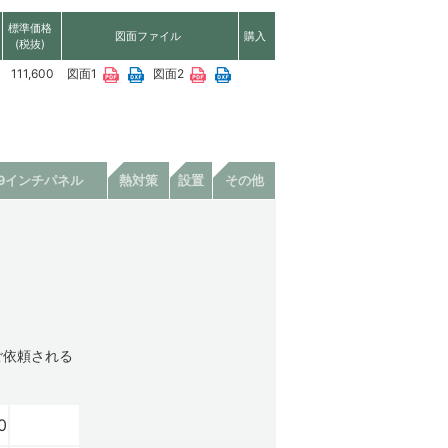
標準価格
図面ファイル
購入
(税抜)
111,600
図面1
図面2
19インチパネル
熱対策
設置
その他
ご依頼される
0