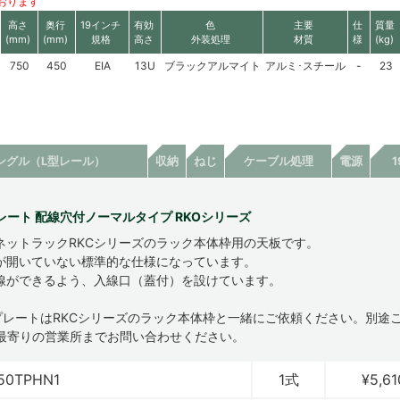
おります
高さ
奥行
19インチ
有効
色
主要
仕
質量
(mm)
(mm)
規格
高さ
外装処理
材質
様
(kg)
750
450
EIA
13U
ブラックアルマイト
アルミ･スチール
-
23
ングル（L型レール）
収納
ねじ
ケーブル処理
電源
レート 配線穴付ノーマルタイプ RKOシリーズ
ネットラックRKCシリーズのラック本体枠用の天板です。
が開いていない標準的な仕様になっています。
線ができるよう、入線口（蓋付）を設けています。
プレートはRKCシリーズのラック本体枠と一緒にご依頼ください。別途
最寄りの営業所までお問い合わせください。
50TPHN1
1式
¥5,61