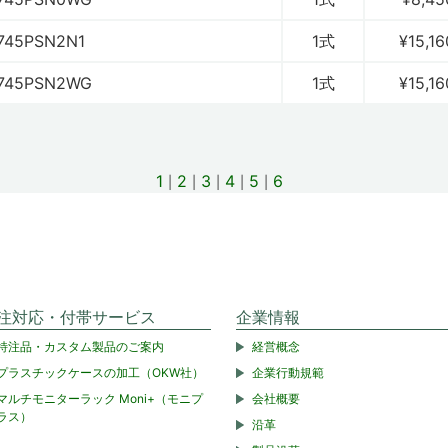
745PSN2N1
1式
¥15,16
745PSN2WG
1式
¥15,16
1
2
3
4
5
6
注対応・付帯サービス
企業情報
特注品・カスタム製品のご案内
経営概念
プラスチックケースの加工（OKW社）
企業行動規範
マルチモニターラック Moni+（モニプ
会社概要
ラス）
沿革