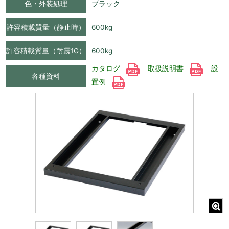
色・外装処理
ブラック
許容積載質量（静止時）
600kg
許容積載質量（耐震1G）
600kg
カタログ
取扱説明書
設
各種資料
置例