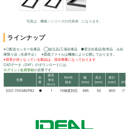
写真は 機種／シリーズの代表例 になります。
ラインナップ
※◎配送センター在庫品 ◯組立品/工場在庫品 ●受注生産品/取寄品 △在
庫限り品（生産中止） ※図面ファイルは機種により公開しております。
※背景が赤くなっている製品は、現在廃番になっております
CADデータ（DXF）のダウンロードには、
ログイン
/
会員登録
が必要です。
販売
在
RoHS
幅
高さ
奥行
型番
単位
庫
指令
(mm)
(mm)
(mm)
外装
(1ｾｯﾄ)
SSO-700580PB2
●
1
10物質対応
695
50
800
ブラ