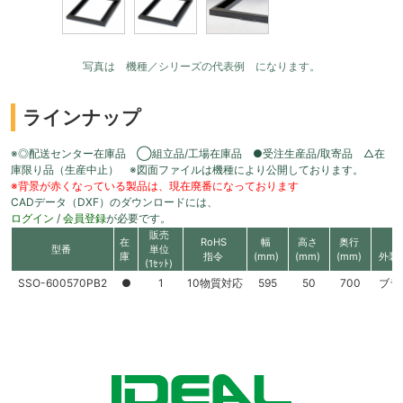
写真は 機種／シリーズの代表例 になります。
ラインナップ
※◎配送センター在庫品 ◯組立品/工場在庫品 ●受注生産品/取寄品 △在
庫限り品（生産中止） ※図面ファイルは機種により公開しております。
※背景が赤くなっている製品は、現在廃番になっております
CADデータ（DXF）のダウンロードには、
ログイン
/
会員登録
が必要です。
販売
在
RoHS
幅
高さ
奥行
型番
単位
庫
指令
(mm)
(mm)
(mm)
外装
(1ｾｯﾄ)
SSO-600570PB2
●
1
10物質対応
595
50
700
ブラ