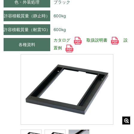
色・外装処理
ブラック
許容積載質量（静止時）
600kg
許容積載質量（耐震1G）
600kg
カタログ
取扱説明書
設
各種資料
置例