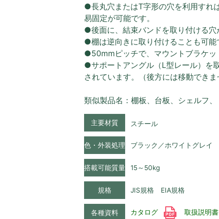
●長丸穴またはT字形の穴を利用すれば
易固定が可能です。
●後面に、結束バンドを取り付ける穴
●棚は逆向きに取り付けることも可能
●50mmピッチで、マウントブラケ
●サポートアングル（L型レール）を
されています。（後方には移動できま
類似製品名：棚板、台板、シェルフ、
主要材質
スチール
色・外装処理
ブラック／ホワイトグレイ
搭載可能質量
15～50kg
規格
JIS規格 EIA規格
カタログ
取扱説明
各種資料