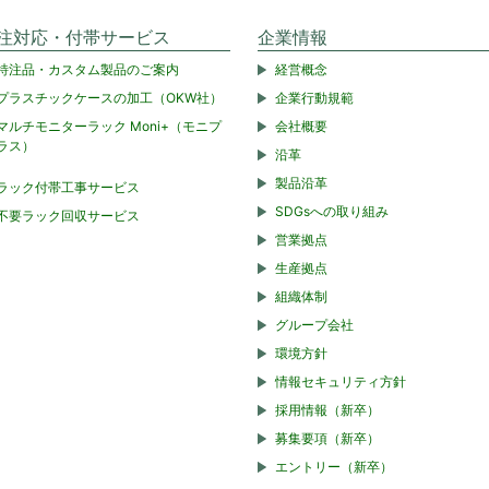
注対応・付帯サービス
企業情報
特注品・カスタム製品のご案内
経営概念
プラスチックケースの加工（OKW社）
企業行動規範
マルチモニターラック Moni+（モニプ
会社概要
ラス）
沿革
製品沿革
ラック付帯工事サービス
SDGsへの取り組み
不要ラック回収サービス
営業拠点
生産拠点
組織体制
グループ会社
環境方針
情報セキュリティ方針
採用情報（新卒）
募集要項（新卒）
エントリー（新卒）