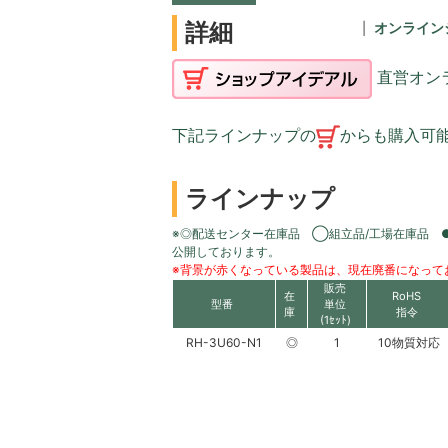
詳細
オンライン
直営オン
下記ラインナップの
からも購入可
ラインナップ
※◎配送センター在庫品 ◯組立品/工場在庫品 
公開しております。
※背景が赤くなっている製品は、現在廃番になって
販売
在
RoHS
型番
単位
庫
指令
(1ｾｯﾄ)
RH-3U60-N1
◎
1
10物質対応