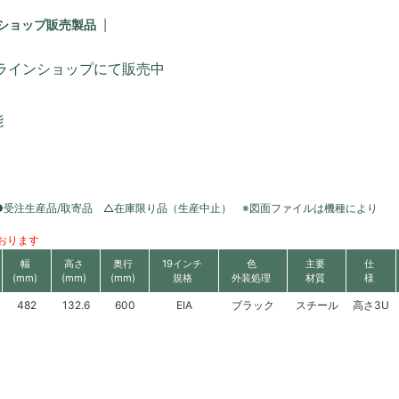
ショップ販売製品
ラインショップにて販売中
能
●受注生産品/取寄品 △在庫限り品（生産中止） ※図面ファイルは機種により
おります
幅
高さ
奥行
19インチ
色
主要
仕
(mm)
(mm)
(mm)
規格
外装処理
材質
様
482
132.6
600
EIA
ブラック
スチール
高さ3U