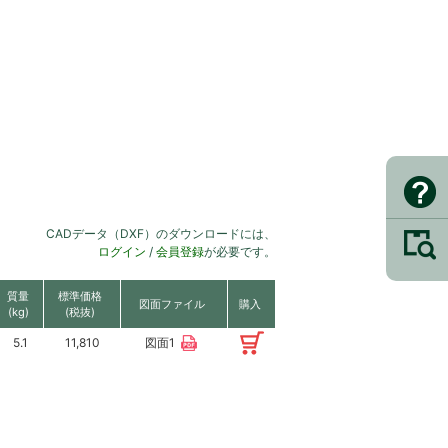
CADデータ（DXF）のダウンロードには、
ログイン
/
会員登録
が必要です。
質量
標準価格
図面ファイル
購入
(kg)
(税抜)
5.1
11,810
図面1