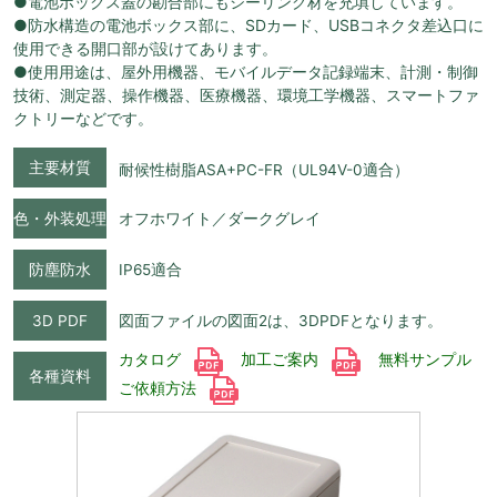
●電池ボックス蓋の勘合部にもシーリング材を充填しています。
●防水構造の電池ボックス部に、SDカード、USBコネクタ差込口に
使用できる開口部が設けてあります。
●使用用途は、屋外用機器、モバイルデータ記録端末、計測・制御
技術、測定器、操作機器、医療機器、環境工学機器、スマートファ
クトリーなどです。
主要材質
耐候性樹脂ASA+PC-FR（UL94V-0適合）
色・外装処理
オフホワイト／ダークグレイ
防塵防水
IP65適合
3D PDF
図面ファイルの図面2は、3DPDFとなります。
カタログ
加工ご案内
無料サンプル
各種資料
ご依頼方法