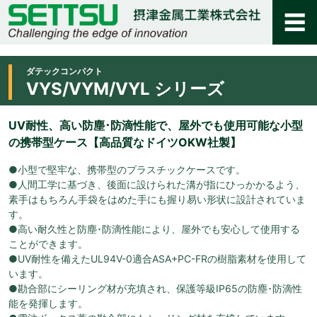
ダテックコンパクト
VYS/VYM/VYL シリーズ
UV耐性、高い防塵･防滴性能で、屋外でも使用可能な小型
の携帯型ケース【高品質なドイツOKW社製】
●小型で堅牢な、携帯型のプラスチックケースです。
●人間工学に基づき、後面に設けられた溝が指にひっかかるよう、
素手はもちろん手袋をはめた手にも握り易い形状に設計されていま
す。
●高い耐久性と防塵･防滴性能により、屋外でも安心して使用する
ことができます。
●UV耐性を備えたUL94V-0適合ASA+PC-FRの樹脂素材を使用して
います。
●勘合部にシーリング材が充填され、保護等級IP65の防塵･防滴性
能を発揮します。