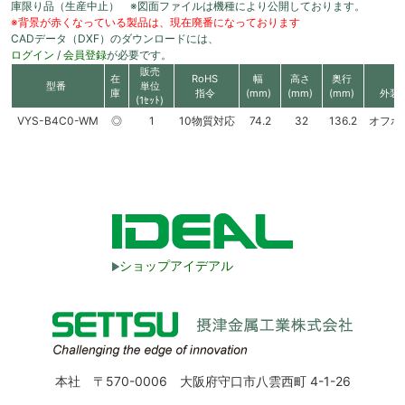
庫限り品（生産中止） ※図面ファイルは機種により公開しております。
※背景が赤くなっている製品は、現在廃番になっております
CADデータ（DXF）のダウンロードには、
ログイン
/
会員登録
が必要です。
販売
在
RoHS
幅
高さ
奥行
色
型番
単位
庫
指令
(mm)
(mm)
(mm)
外装
(1ｾｯﾄ)
VYS-B4C0-WM
◎
1
10物質対応
74.2
32
136.2
オフホ
ショップアイデアル
本社 〒570-0006 大阪府守口市八雲西町 4-1-26