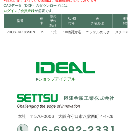
※背景が赤くなっている製品は、現在廃番になっております
CADデータ（DXF）のダウンロードには、
ログイン
/
会員登録
が必要です。
販売
在
RoHS
色
主要
型番
単位
庫
指令
外装処理
材質
(1ｾｯﾄ)
PBOS-6F18S50N
△
1式
10物質対応
ニッケルめっき
スチール
ショップアイデアル
本社 〒570-0006 大阪府守口市八雲西町 4-1-26