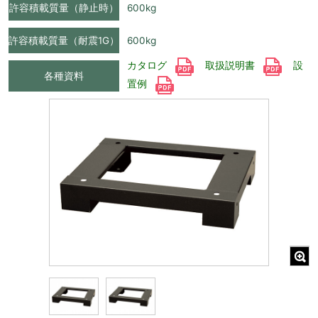
許容積載質量（静止時）
600kg
許容積載質量（耐震1G）
600kg
カタログ
取扱説明書
設
各種資料
置例