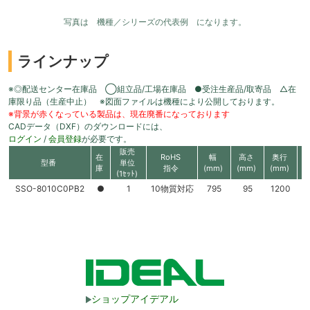
写真は 機種／シリーズの代表例 になります。
ラインナップ
※◎配送センター在庫品 ◯組立品/工場在庫品 ●受注生産品/取寄品 △在
庫限り品（生産中止） ※図面ファイルは機種により公開しております。
※背景が赤くなっている製品は、現在廃番になっております
CADデータ（DXF）のダウンロードには、
ログイン
/
会員登録
が必要です。
販売
在
RoHS
幅
高さ
奥行
型番
単位
庫
指令
(mm)
(mm)
(mm)
(1ｾｯﾄ)
SSO-8010C0PB2
●
1
10物質対応
795
95
1200
ショップアイデアル