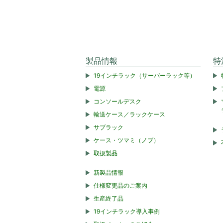
製品情報
特
19インチラック（サーバーラック等）
電源
コンソールデスク
輸送ケース／ラックケース
サブラック
ケース・ツマミ（ノブ）
取扱製品
新製品情報
仕様変更品のご案内
生産終了品
19インチラック導入事例