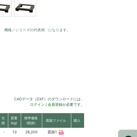
は 機種／シリーズの代表例 になります。
CADデータ（DXF）のダウンロードには、
ログイン
/
会員登録
が必要です。
仕
質量
標準価格
図面ファイル
購入
様
(kg)
(税抜)
-
13
28,200
図面1