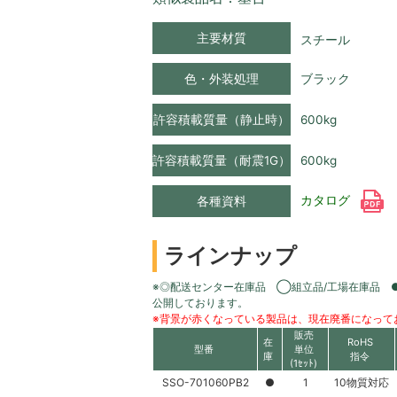
主要材質
スチール
色・外装処理
ブラック
許容積載質量（静止時）
600kg
許容積載質量（耐震1G）
600kg
カタログ
各種資料
ラインナップ
※◎配送センター在庫品 ◯組立品/工場在庫品 
公開しております。
※背景が赤くなっている製品は、現在廃番になって
販売
在
RoHS
型番
単位
庫
指令
(1ｾｯﾄ)
SSO-701060PB2
●
1
10物質対応