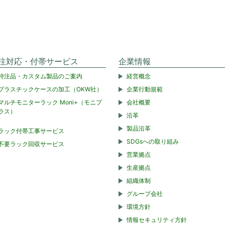
注対応・付帯サービス
企業情報
特注品・カスタム製品のご案内
経営概念
プラスチックケースの加工（OKW社）
企業行動規範
マルチモニターラック Moni+（モニプ
会社概要
ラス）
沿革
製品沿革
ラック付帯工事サービス
SDGsへの取り組み
不要ラック回収サービス
営業拠点
生産拠点
組織体制
グループ会社
環境方針
情報セキュリティ方針