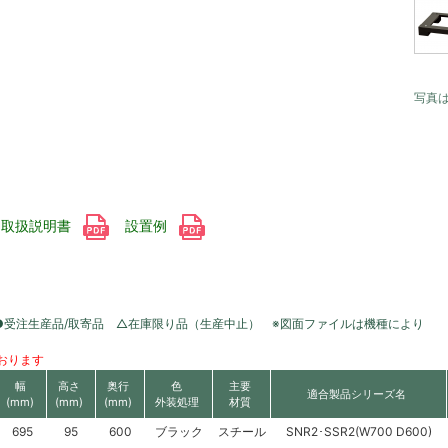
写真
取扱説明書
設置例
●受注生産品/取寄品 △在庫限り品（生産中止） ※図面ファイルは機種により
おります
幅
高さ
奥行
色
主要
適合製品シリーズ名
(mm)
(mm)
(mm)
外装処理
材質
695
95
600
ブラック
スチール
SNR2･SSR2(W700 D600)