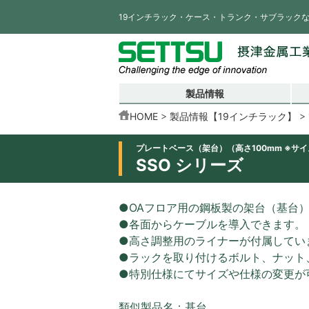
19インチラック・ケース・トランク・サブラック
製品情報
HOME
製品情報【19インチラック】
プレートベース（架台）（高さ100mm ※サ
SSO シリーズ
●OAフロア用の鋼板製の架台（基台
●各面からケーブルを導入できます。
●高さ調整用のライナーが付属してい
●ラックを取り付けるボルト、ナット
●特別仕様にてサイズや仕様の変更が
類似製品名：基台