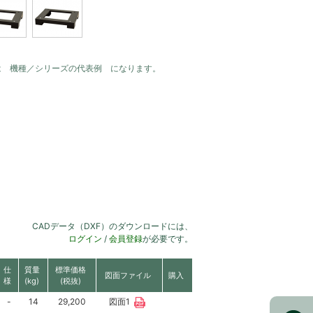
は 機種／シリーズの代表例 になります。
CADデータ（DXF）のダウンロードには、
ログイン
/
会員登録
が必要です。
仕
質量
標準価格
図面ファイル
購入
様
(kg)
(税抜)
-
14
29,200
図面1