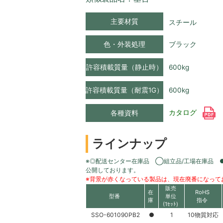
主要材質
スチール
色・外装処理
ブラック
許容積載質量（静止時）
600kg
許容積載質量（耐震1G）
600kg
カタログ
各種資料
ラインナップ
※◎配送センター在庫品 ◯組立品/工場在庫品 
公開しております。
※背景が赤くなっている製品は、現在廃番になって
販売
在
RoHS
型番
単位
庫
指令
(1ｾｯﾄ)
SSO-601090PB2
●
1
10物質対応