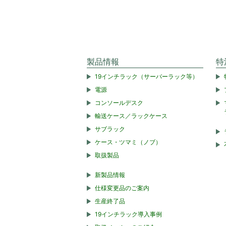
製品情報
特
19インチラック（サーバーラック等）
電源
コンソールデスク
輸送ケース／ラックケース
サブラック
ケース・ツマミ（ノブ）
取扱製品
新製品情報
仕様変更品のご案内
生産終了品
19インチラック導入事例