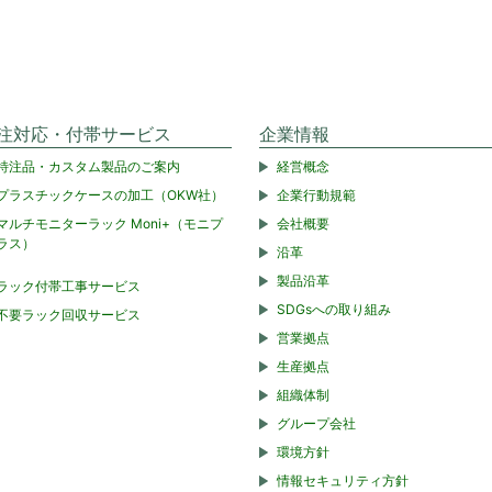
注対応・付帯サービス
企業情報
特注品・カスタム製品のご案内
経営概念
プラスチックケースの加工（OKW社）
企業行動規範
マルチモニターラック Moni+（モニプ
会社概要
ラス）
沿革
製品沿革
ラック付帯工事サービス
SDGsへの取り組み
不要ラック回収サービス
営業拠点
生産拠点
組織体制
グループ会社
環境方針
情報セキュリティ方針