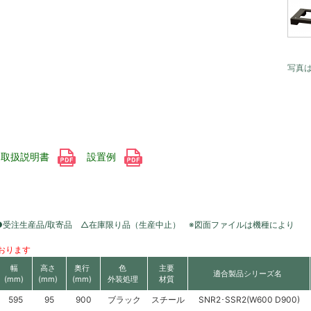
写真
取扱説明書
設置例
●受注生産品/取寄品 △在庫限り品（生産中止） ※図面ファイルは機種により
おります
幅
高さ
奥行
色
主要
適合製品シリーズ名
(mm)
(mm)
(mm)
外装処理
材質
595
95
900
ブラック
スチール
SNR2･SSR2(W600 D900)