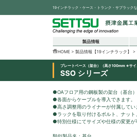
19インチラック・ケース・トランク・サブラック
製品情報
HOME
製品情報【19インチラック】
プレートベース（架台）（高さ100mm ※サ
SSO シリーズ
●OAフロア用の鋼板製の架台（基台
●各面からケーブルを導入できます。
●高さ調整用のライナーが付属してい
●ラックを取り付けるボルト、ナット
●特別仕様にてサイズや仕様の変更が
類似製品名：基台