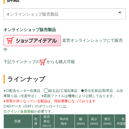
オンラインショップ販売製品
直営オンラインショップにて販売
中
下記ラインナップの
からも購入可能
ラインナップ
※◎配送センター在庫品 ◯組立品/工場在庫品 ●受注生産品/取寄品 △在
庫限り品（生産中止） ※図面ファイルは機種により公開しております。
※背景が赤くなっている製品は、現在廃番になっております
CADデータ（DXF）のダウンロードには、
ログイン
/
会員登録
が必要です。
販売
在
RoHS
幅
高さ
奥行
色
型番
単位
庫
指令
(mm)
(mm)
(mm)
外装処
(1ｾｯﾄ)