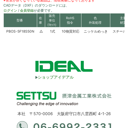
※背景が赤くなっている製品は、現在廃番になっております
CADデータ（DXF）のダウンロードには、
ログイン
/
会員登録
が必要です。
販売
在
RoHS
色
主要
型番
単位
庫
指令
外装処理
材質
(1ｾｯﾄ)
PBOS-5F18S50N
△
1式
10物質対応
ニッケルめっき
スチール
ショップアイデアル
本社 〒570-0006 大阪府守口市八雲西町 4-1-26