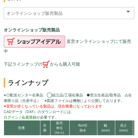
オンラインショップ販売製品
直営オンラインショップにて販売
中
下記ラインナップの
からも購入可能
ラインナップ
※◎配送センター在庫品 ◯組立品/工場在庫品 ●受注生産品/取寄品 △在
庫限り品（生産中止） ※図面ファイルは機種により公開しております。
※背景が赤くなっている製品は、現在廃番になっております
CADデータ（DXF）のダウンロードには、
ログイン
/
会員登録
が必要です。
販売
在
RoHS
幅
高さ
型番
単位
庫
指令
(mm)
(mm)
(1ｾｯﾄ)