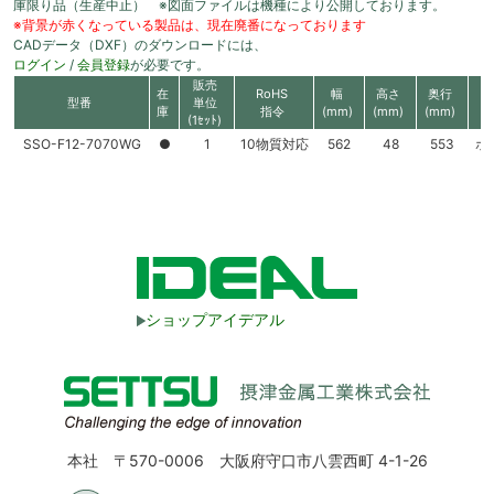
庫限り品（生産中止） ※図面ファイルは機種により公開しております。
※背景が赤くなっている製品は、現在廃番になっております
CADデータ（DXF）のダウンロードには、
ログイン
/
会員登録
が必要です。
販売
在
RoHS
幅
高さ
奥行
型番
単位
庫
指令
(mm)
(mm)
(mm)
(1ｾｯﾄ)
SSO-F12-7070WG
●
1
10物質対応
562
48
553
ホ
ショップアイデアル
本社 〒570-0006 大阪府守口市八雲西町 4-1-26