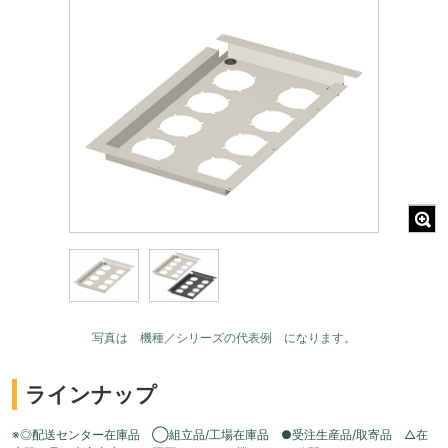
写真は 機種／シリーズの代表例 になります。
ラインナップ
※◎配送センター在庫品 ◯組立品/工場在庫品 ●受注生産品/取寄品 △在