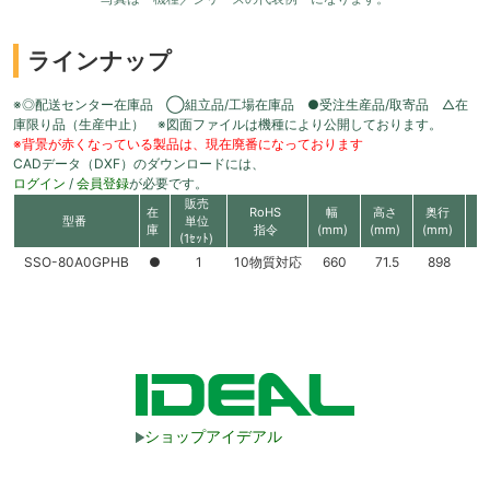
ラインナップ
※◎配送センター在庫品 ◯組立品/工場在庫品 ●受注生産品/取寄品 △在
庫限り品（生産中止） ※図面ファイルは機種により公開しております。
※背景が赤くなっている製品は、現在廃番になっております
CADデータ（DXF）のダウンロードには、
ログイン
/
会員登録
が必要です。
販売
在
RoHS
幅
高さ
奥行
型番
単位
庫
指令
(mm)
(mm)
(mm)
外
(1ｾｯﾄ)
SSO-80A0GPHB
●
1
10物質対応
660
71.5
898
ブ
ショップアイデアル