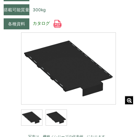
搭載可能質量
300kg
カタログ
各種資料
写真は 機種／シリーズの代表例 になります。