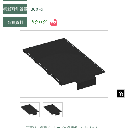
搭載可能質量
300kg
カタログ
各種資料
写真は 機種／シリーズの代表例 になります。