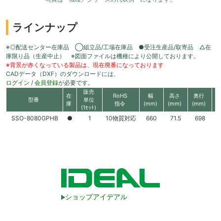
ラインナップ
※◎配送センター在庫品 ◯組立品/工場在庫品 ●受注生産品/取寄品 △在
庫限り品（生産中止） ※図面ファイルは機種により公開しております。
※背景が赤くなっている製品は、現在廃番になっております
CADデータ（DXF）のダウンロードには、
ログイン
/
会員登録
が必要です。
販売
在
RoHS
幅
高さ
奥行
型番
単位
庫
指令
(mm)
(mm)
(mm)
(1ｾｯﾄ)
SSO-8080GPHB
●
1
10物質対応
660
71.5
698
ショップアイデアル