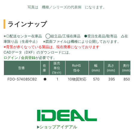
写真は 機種／シリーズの代表例 になります。
ラインナップ
※◎配送センター在庫品 ◯組立品/工場在庫品 ●受注生産品/取寄品 △在
庫限り品（生産中止） ※図面ファイルは機種により公開しております。
※背景が赤くなっている製品は、現在廃番になっております
CADデータ（DXF）のダウンロードには、
ログイン
/
会員登録
が必要です。
販売
在
RoHS
幅
高さ
奥行
型番
単位
庫
指令
(mm)
(mm)
(mm)
(1ｾｯﾄ)
FDO-574085CB2
●
1
10物質対応
570
395
850
ショップアイデアル