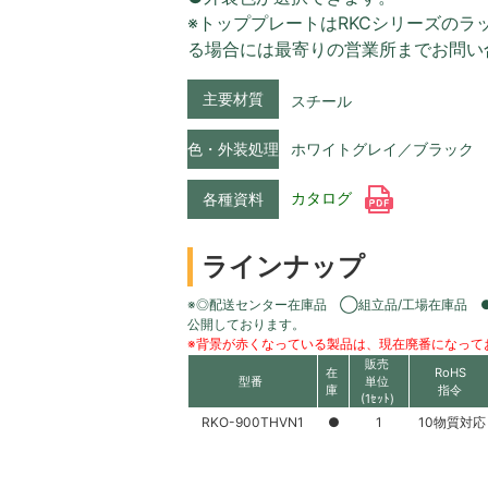
※トッププレートはRKCシリーズの
る場合には最寄りの営業所までお問い
主要材質
スチール
色・外装処理
ホワイトグレイ／ブラック
カタログ
各種資料
ラインナップ
※◎配送センター在庫品 ◯組立品/工場在庫品 
公開しております。
※背景が赤くなっている製品は、現在廃番になって
販売
在
RoHS
型番
単位
庫
指令
(1ｾｯﾄ)
RKO-900THVN1
●
1
10物質対応