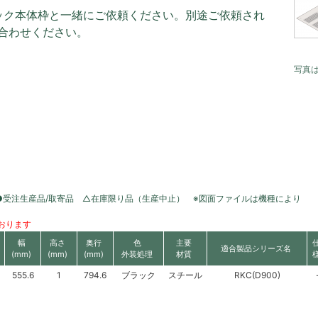
ラック本体枠と一緒にご依頼ください。別途ご依頼され
合わせください。
写真
●受注生産品/取寄品 △在庫限り品（生産中止） ※図面ファイルは機種により
おります
幅
高さ
奥行
色
主要
適合製品シリーズ名
(mm)
(mm)
(mm)
外装処理
材質
555.6
1
794.6
ブラック
スチール
RKC(D900)