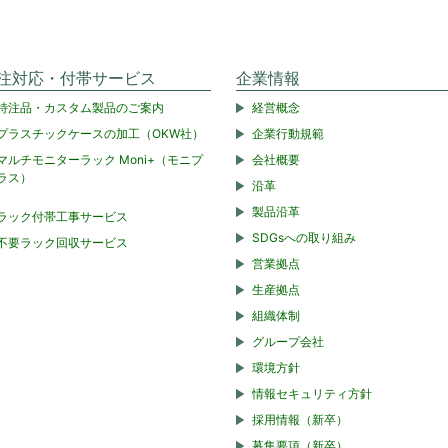
注対応・付帯サービス
企業情報
特注品・カスタム製品のご案内
経営概念
プラスチックケースの加工（OKW社）
企業行動規範
マルチモニターラック Moni+（モニプ
会社概要
ラス）
沿革
製品沿革
ラック付帯工事サービス
SDGsへの取り組み
不要ラック回収サービス
営業拠点
生産拠点
組織体制
グループ会社
環境方針
情報セキュリティ方針
採用情報（新卒）
募集要項（新卒）