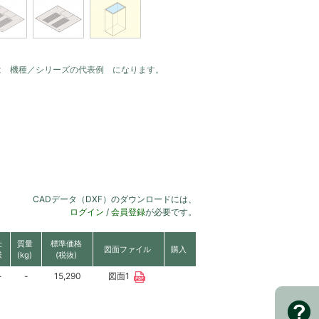
は 機種／シリーズの代表例 になります。
CADデータ（DXF）のダウンロードには、
ログイン
/
会員登録
が必要です。
仕
質量
標準価格
図面ファイル
購入
様
(kg)
(税抜)
-
-
15,290
図面1