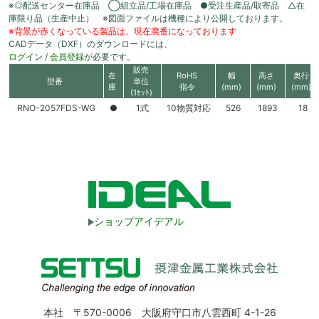
※◎配送センター在庫品 ◯組立品/工場在庫品 ●受注生産品/取寄品 △在
庫限り品（生産中止） ※図面ファイルは機種により公開しております。
※背景が赤くなっている製品は、現在廃番になっております
CADデータ（DXF）のダウンロードには、
ログイン
/
会員登録
が必要です。
販売
在
RoHS
幅
高さ
奥行
型番
単位
庫
指令
(mm)
(mm)
(mm)
(1ｾｯﾄ)
RNO-2057FDS-WG
●
1式
10物質対応
526
1893
18
ショップアイデアル
本社 〒570-0006 大阪府守口市八雲西町 4-1-26