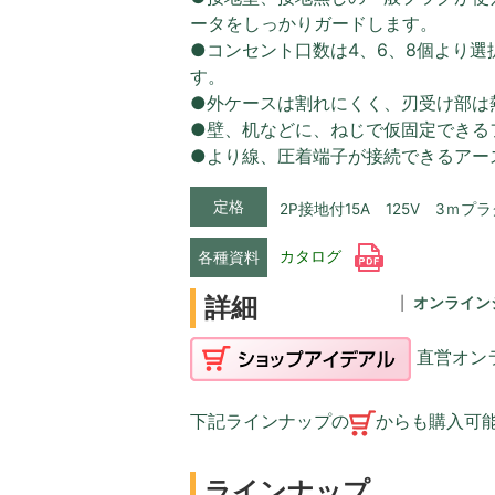
ータをしっかりガードします。
●コンセント口数は4、6、8個より選
す。
●外ケースは割れにくく、刃受け部は
●壁、机などに、ねじで仮固定できる
●より線、圧着端子が接続できるアー
定格
2P接地付15A 125V 3ｍプ
カタログ
各種資料
詳細
オンライン
直営オン
下記ラインナップの
からも購入可
ラインナップ