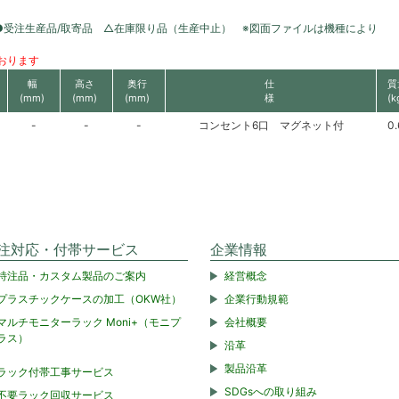
●受注生産品/取寄品 △在庫限り品（生産中止） ※図面ファイルは機種により
おります
幅
高さ
奥行
仕
質
(mm)
(mm)
(mm)
様
(k
-
-
-
コンセント6口 マグネット付
0.
注対応・付帯サービス
企業情報
特注品・カスタム製品のご案内
経営概念
プラスチックケースの加工（OKW社）
企業行動規範
マルチモニターラック Moni+（モニプ
会社概要
ラス）
沿革
製品沿革
ラック付帯工事サービス
SDGsへの取り組み
不要ラック回収サービス