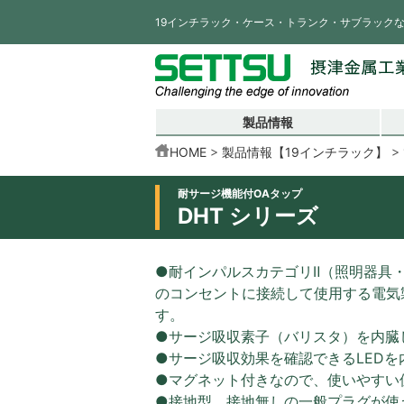
19インチラック・ケース・トランク・サブラック
製品情報
HOME
製品情報【19インチラック】
耐サージ機能付OAタップ
DHT シリーズ
●耐インパルスカテゴリⅡ（照明器具
のコンセントに接続して使用する電気
す。
●サージ吸収素子（バリスタ）を内臓
●サージ吸収効果を確認できるLEDを
●マグネット付きなので、使いやすい
●接地型、接地無しの一般プラグが使