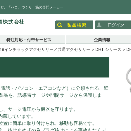
など、「ハコ」づくり一筋の専門メーカー
特注対応・付帯サービス
企業情報
19インチラックアクセサリー／共通アクセサリー
DHT シリーズ
D
・電話・パソコン・エアコンなど）に分類される、壁
製品を、誘導雷サージや開閉サージから保護しま
し、サージ電圧から機器を守ります。
内蔵しています。
位置に簡単に取り付けられ、移動も容易です。
え、抜け止め式の為プラグ抜けによる事故もなくデ