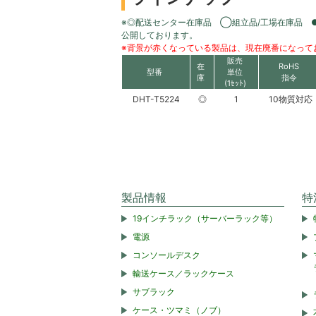
※◎配送センター在庫品 ◯組立品/工場在庫品 
公開しております。
※背景が赤くなっている製品は、現在廃番になって
販売
在
RoHS
型番
単位
庫
指令
(1ｾｯﾄ)
DHT-T5224
◎
1
10物質対応
製品情報
特
19インチラック（サーバーラック等）
電源
コンソールデスク
輸送ケース／ラックケース
サブラック
ケース・ツマミ（ノブ）