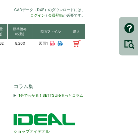
CADデータ（DXF）のダウンロードには、
ログイン
/
会員登録
が必要です。
量
標準価格
図面ファイル
購入
g)
(税抜)
62
8,200
図面1
コラム集
1分でわかる！SETTSUゆるっとコラム
ショップアイデアル