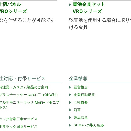
仕切パネル
電池金具セット
VROシリーズ
VROシリーズ
部を仕切ることが可能です
乾電池を使用する場合に取り
ける金具
注対応・付帯サービス
企業情報
特注品・カスタム製品のご案内
経営概念
プラスチックケースの加工（OKW社）
企業行動規範
マルチモニターラック Moni+（モニプ
会社概要
ラス）
沿革
製品沿革
ラック付帯工事サービス
SDGsへの取り組み
不要ラック回収サービス