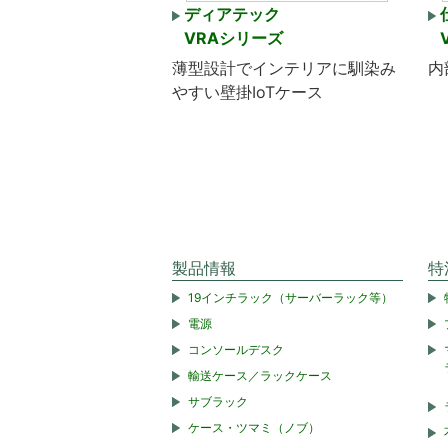
ディアテック
VRAシリーズ
薄型設計でインテリアに馴染み
内
やすい壁掛IoTケース
製品情報
特
19インチラック（サーバーラック等）
電源
コンソールデスク
輸送ケース／ラックケース
サブラック
ケース・ツマミ（ノブ）