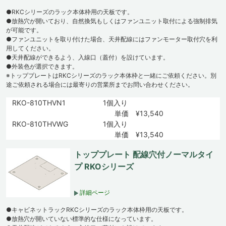
●RKCシリーズのラック本体枠用の天板です。
●放熱穴が開いており、自然換気もしくはファンユニット取付による強制排気
が可能です。
●ファンユニットを取り付けた場合、天井配線にはファンモーター取付穴を利
用してください。
●天井配線ができるよう、入線口（蓋付）を設けています。
●外装色が選択できます。
※トッププレートはRKCシリーズのラック本体枠と一緒にご依頼ください。別
途ご依頼される場合には最寄りの営業所までお問い合わせください。
RKO-810THVN1
1個入り
単価 ¥13,540
RKO-810THVWG
1個入り
単価 ¥13,540
トッププレート 配線穴付ノーマルタイ
プ RKOシリーズ
詳細ページ
●キャビネットラックRKCシリーズのラック本体枠用の天板です。
●放熱穴が開いていない標準的な仕様になっています。