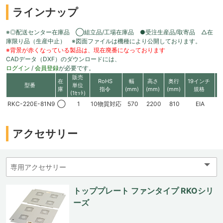
ラインナップ
※◎配送センター在庫品 ◯組立品/工場在庫品 ●受注生産品/取寄品 △在
庫限り品（生産中止） ※図面ファイルは機種により公開しております。
※背景が赤くなっている製品は、現在廃番になっております
CADデータ（DXF）のダウンロードには、
ログイン
/
会員登録
が必要です。
販売
在
RoHS
幅
高さ
奥行
19インチ
有
型番
単位
庫
指令
(mm)
(mm)
(mm)
規格
高
(1ｾｯﾄ)
RKC-220E-81N9
◯
1
10物質対応
570
2200
810
EIA
4
アクセサリー
トッププレート ファンタイプ RKOシリ
ーズ