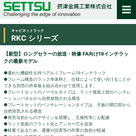
キャビネットラック
RKC シリーズ
【新型】ロングセラーの放送・映像 FA向け19インチラッ
クの最新モデル
●優れた機能性を持つアルミフレーム19インチラック
●フレーム構造のラック本体枠と、仕様によって使い分けることが
できる別売の外装板を組み合わせて使用します。
●プレートセットのノーマルタイプは、ラック後面上部のベンチレ
ーションパネルから自然放熱される構造
●プレートセットのベンチレーションタイプは、天板の開口部から
自然排気される構造
●発売当初からのデザインを踏襲し、互換性等にも配慮
●ラック底面のフラット化とアンカー穴を追加
●軽量であるため、運搬や設置等の作業の負担が軽減