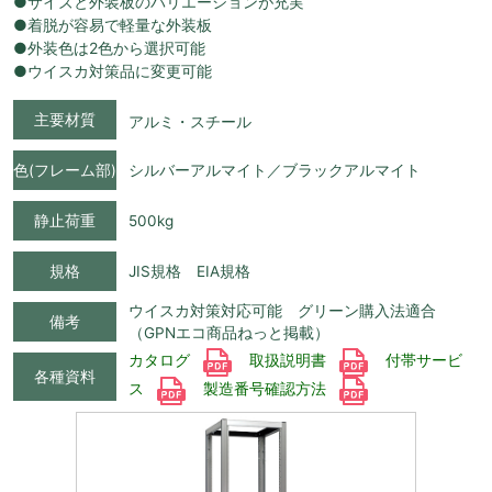
●サイズと外装板のバリエーションが充実
●着脱が容易で軽量な外装板
●外装色は2色から選択可能
●ウイスカ対策品に変更可能
主要材質
アルミ・スチール
色(フレーム部)
シルバーアルマイト／ブラックアルマイト
静止荷重
500kg
規格
JIS規格 EIA規格
ウイスカ対策対応可能 グリーン購入法適合
備考
（GPNエコ商品ねっと掲載）
カタログ
取扱説明書
付帯サービ
各種資料
ス
製造番号確認方法