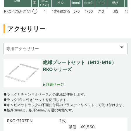
型番
単位
庫
指令
(mm)
(mm)
(mm)
規格
高
(1ｾｯﾄ)
RKC-175J-71N1
◯
1
10物質対応
570
1750
710
JIS
16
アクセサリー
絶縁プレートセット（M12･M16）
RKOシリーズ
詳細ページ
●ラックとチャンネルベースとの絶縁に使用します。
●ラック1台に付き1セットを使用します。
●キャビネットラックの下面に付属のプラスティリベットにて取り付けます。
●板厚3mmと、板厚5mmから選択可能です。
RKO-710ZPN
1式
単価 ¥9,550