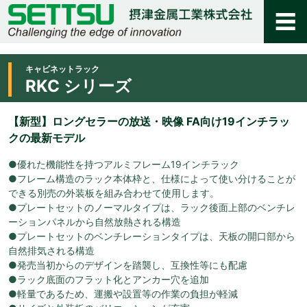
キャビネットラック
RKC シリーズ
【新型】ロングセラーの放送・映像 FA向け19インチラッ
クの最新モデル
●優れた機能性を持つアルミフレーム19インチラック
●フレーム構造のラック本体枠と、仕様によって使い分けることが
できる別売の外装板を組み合わせて使用します。
●プレートセットのノーマルタイプは、ラック後面上部のベンチレ
ーションパネルから自然放熱される構造
●プレートセットのベンチレーションタイプは、天板の開口部から
自然排気される構造
●発売当初からのデザインを踏襲し、互換性等にも配慮
●ラック底面のフラット化とアンカー穴を追加
●軽量であるため、運搬や設置等の作業の負担が軽減