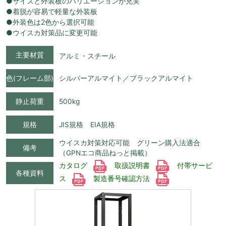
●サイズと外装板のバリエーションが充実
●着脱が容易で軽量な外装板
●外装色は2色から選択可能
●ウイスカ対策品に変更可能
主要材質
アルミ・スチール
色(フレーム部)
シルバーアルマイト／ブラックアルマイト
静止荷重
500kg
規格
JIS規格 EIA規格
ウイスカ対策対応可能 グリーン購入法適合
備考
（GPNエコ商品ねっと掲載）
カタログ
取扱説明書
付帯サービ
各種資料
ス
製造番号確認方法