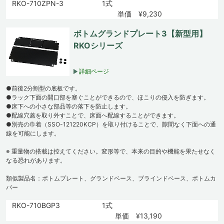
RKO-710ZPN-3
1式
単価 ¥9,230
ボトムグランドプレート3【新型用】
RKOシリーズ
詳細ページ
●前後2分割型の底板です。
●ラック下面の開口部を塞ぐことができるので、ほこりの侵入を防ぎます。
●床下への小さな部品等の落下を防止します。
●配線穴蓋を取り外すことで、床面へ配線することができます。
●別売の巾着（SSO-121220KCP）を取り付けることで、隙間なく下面への通
線を可能にします。
※ 重量物の搭載は控えてください。変形等で、本来の目的や機能を果たせなく
なる恐れがあります。
類似製品名：ボトムプレート、グランドベース、ブラインドベース、ボトムカ
バー
RKO-710BGP3
1式
単価 ¥13,190