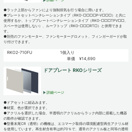
●ラック上部からファンにより強制排気を行う場合に用います。
●プレートセットベンチレーションタイプ（RKO-□□□□P-V□□□）と共に
使用するか、トッププレートベンチレーションタイプ（RKO-□□□TPV□□、
スペーサは使用しない）、ルーフトップ（RKO-□□□RT□）と併用できま
す。
●別売のファンモーター、ファンモーターグロメット、フィンガーガードが取
り付けできます。
RKO2-710FU
1個入り
単価 ¥14,690
ドアプレート RKOシリーズ
詳細ページ
●ドアセットに組込みます。
●材質、色が選択できます。
●アクリルを選択した場合、半透明のアクリルからラック内部に搭載した機器
の動作が確認できます。
●型番末尾CR（透明）の機種は、エコマーク取得の環境配慮型再生アクリル材
を使用しています。再生材含有率は約70％で、通常のアクリル板と同等の透明