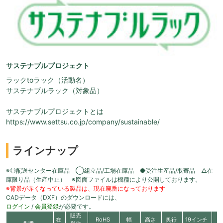
サステナブルプロジェクト
ラックtoラック（活動名）
サステナブルラック（対象品）
サステナブルプロジェクトとは
https://www.settsu.co.jp/company/sustainable/
ラインナップ
※◎配送センター在庫品 ◯組立品/工場在庫品 ●受注生産品/取寄品 △在
庫限り品（生産中止） ※図面ファイルは機種により公開しております。
※背景が赤くなっている製品は、現在廃番になっております
CADデータ（DXF）のダウンロードには、
ログイン
/
会員登録
が必要です。
販売
在
RoHS
幅
高さ
奥行
19インチ
有