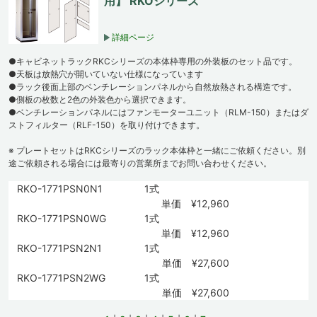
用】 RKOシリーズ
詳細ページ
●キャビネットラックRKCシリーズの本体枠専用の外装板のセット品です。
●天板は放熱穴が開いていない仕様になっています
●ラック後面上部のベンチレーションパネルから自然放熱される構造です。
●側板の枚数と2色の外装色から選択できます。
●ベンチレーションパネルにはファンモーターユニット（RLM-150）またはダ
ストフィルター（RLF-150）を取り付けできます。
※ プレートセットはRKCシリーズのラック本体枠と一緒にご依頼ください。別
途ご依頼される場合には最寄りの営業所までお問い合わせください。
RKO-1771PSN0N1
1式
単価 ¥12,960
RKO-1771PSN0WG
1式
単価 ¥12,960
RKO-1771PSN2N1
1式
単価 ¥27,600
RKO-1771PSN2WG
1式
単価 ¥27,600