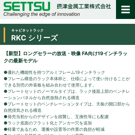
キャビネットラック
RKC シリーズ
【新型】ロングセラーの放送・映像 FA向け19インチラッ
クの最新モデル
●優れた機能性を持つアルミフレーム19インチラック
●フレーム構造のラック本体枠と、仕様によって使い分けることが
できる別売の外装板を組み合わせて使用します。
●プレートセットのノーマルタイプは、ラック後面上部のベンチレ
ーションパネルから自然放熱される構造
●プレートセットのベンチレーションタイプは、天板の開口部から
自然排気される構造
●発売当初からのデザインを踏襲し、互換性等にも配慮
●ラック底面のフラット化とアンカー穴を追加
●軽量であるため、運搬や設置等の作業の負担が軽減