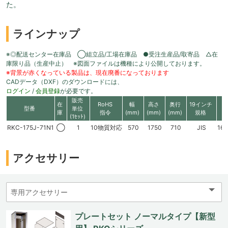
た。
ラインナップ
※◎配送センター在庫品 ◯組立品/工場在庫品 ●受注生産品/取寄品 △在
庫限り品（生産中止） ※図面ファイルは機種により公開しております。
※背景が赤くなっている製品は、現在廃番になっております
CADデータ（DXF）のダウンロードには、
ログイン
/
会員登録
が必要です。
販売
在
RoHS
幅
高さ
奥行
19インチ
有
型番
単位
庫
指令
(mm)
(mm)
(mm)
規格
高
(1ｾｯﾄ)
RKC-175J-71N1
◯
1
10物質対応
570
1750
710
JIS
16
アクセサリー
プレートセット ノーマルタイプ【新型