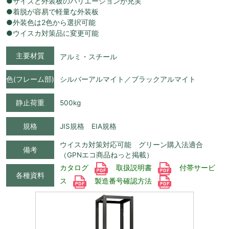
●サイズと外装板のバリエーションが充実
●着脱が容易で軽量な外装板
●外装色は2色から選択可能
●ウイスカ対策品に変更可能
主要材質
アルミ・スチール
色(フレーム部)
シルバーアルマイト／ブラックアルマイト
静止荷重
500kg
規格
JIS規格 EIA規格
ウイスカ対策対応可能 グリーン購入法適合
備考
（GPNエコ商品ねっと掲載）
カタログ
取扱説明書
付帯サービ
各種資料
ス
製造番号確認方法