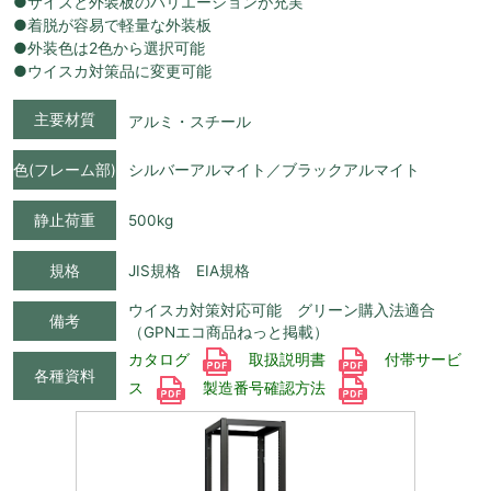
●サイズと外装板のバリエーションが充実
●着脱が容易で軽量な外装板
●外装色は2色から選択可能
●ウイスカ対策品に変更可能
主要材質
アルミ・スチール
色(フレーム部)
シルバーアルマイト／ブラックアルマイト
静止荷重
500kg
規格
JIS規格 EIA規格
ウイスカ対策対応可能 グリーン購入法適合
備考
（GPNエコ商品ねっと掲載）
カタログ
取扱説明書
付帯サービ
各種資料
ス
製造番号確認方法