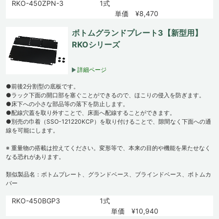
RKO-450ZPN-3
1式
単価 ¥8,470
ボトムグランドプレート3【新型用】
RKOシリーズ
詳細ページ
●前後2分割型の底板です。
●ラック下面の開口部を塞ぐことができるので、ほこりの侵入を防ぎます。
●床下への小さな部品等の落下を防止します。
●配線穴蓋を取り外すことで、床面へ配線することができます。
●別売の巾着（SSO-121220KCP）を取り付けることで、隙間なく下面への通
線を可能にします。
※ 重量物の搭載は控えてください。変形等で、本来の目的や機能を果たせなく
なる恐れがあります。
類似製品名：ボトムプレート、グランドベース、ブラインドベース、ボトムカ
バー
RKO-450BGP3
1式
単価 ¥10,940