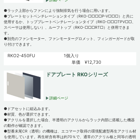
●ラック上部からファンにより強制排気を行う場合に用います。
●プレートセットベンチレーションタイプ（RKO-□□□□P-V□□□）と共に
使用するか、トッププレートベンチレーションタイプ（RKO-□□□TPV□□、
スペーサは使用しない）、ルーフトップ（RKO-□□□RT□）と併用できま
す。
●別売のファンモーター、ファンモーターグロメット、フィンガーガードが取
り付けできます。
RKO2-450FU
1個入り
単価 ¥12,730
ドアプレート RKOシリーズ
詳細ページ
●ドアセットに組込みます。
●材質、色が選択できます。
●アクリルを選択した場合、半透明のアクリルからラック内部に搭載した機器
の動作が確認できます。
●型番末尾CR（透明）の機種は、エコマーク取得の環境配慮型再生アクリル材
を使用しています。再生材含有率は約70％で、通常のアクリル板と同等の透明