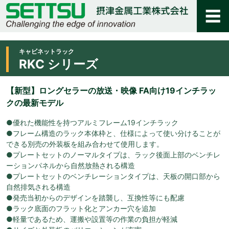
キャビネットラック
RKC シリーズ
【新型】ロングセラーの放送・映像 FA向け19インチラッ
クの最新モデル
●優れた機能性を持つアルミフレーム19インチラック
●フレーム構造のラック本体枠と、仕様によって使い分けることが
できる別売の外装板を組み合わせて使用します。
●プレートセットのノーマルタイプは、ラック後面上部のベンチレ
ーションパネルから自然放熱される構造
●プレートセットのベンチレーションタイプは、天板の開口部から
自然排気される構造
●発売当初からのデザインを踏襲し、互換性等にも配慮
●ラック底面のフラット化とアンカー穴を追加
●軽量であるため、運搬や設置等の作業の負担が軽減