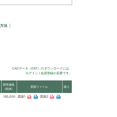
方法
CADデータ（DXF）のダウンロードには、
ログイン
/
会員登録
が必要です。
標準価格
図面ファイル
購入
(税抜)
165,000
図面1
図面2