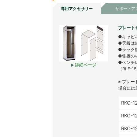
専用アクセサリー
サポートア
プレート
●キャビ
●天板は
●ラック
●側板の
●ベンチ
詳細ページ
（RLF-
※ プレ
場合には
RKO-1
RKO-1
RKO-1