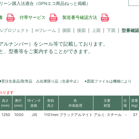
リーン購入法適合（GPNエコ商品ねっと掲載）
書
付帯サービス
製造番号確認方法
ルプロジェクト
Hフレーム
側面
後面
上面
下面
型番確認
アルナンバー）をシール等で記載しております。
と、型番等をご案内することができます。
●受注生産品/取寄品 △在庫限り品（生産中止） ※図面ファイルは機種により
おります
高さ
奥行
19インチ
有効
色
主要
仕
質量
(mm)
(mm)
規格
高さ
外装処理
材質
様
(kg)
1250
1000
JIS
1101mm
ブラックアルマイト
アルミ･スチール
-
37