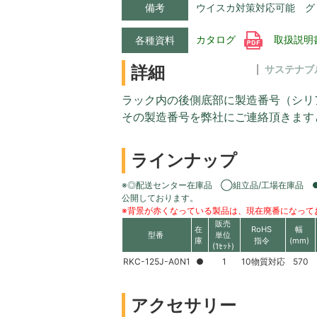
備考
ウイスカ対策対応可能 グ
カタログ
取扱説明
各種資料
詳細
サステナブ
ラック内の後側底部に製造番号（シリ
その製造番号を弊社にご連絡頂きます
ラインナップ
※◎配送センター在庫品 ◯組立品/工場在庫品 
公開しております。
※背景が赤くなっている製品は、現在廃番になって
販売
在
RoHS
幅
型番
単位
庫
指令
(mm)
(1ｾｯﾄ)
RKC-125J-A0N1
●
1
10物質対応
570
アクセサリー