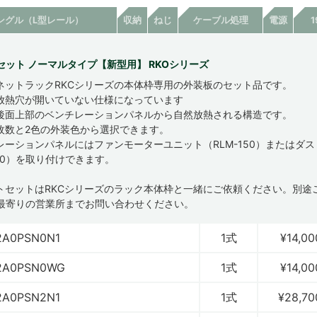
ングル（L型レール）
収納
ねじ
ケーブル処理
電源
セット ノーマルタイプ【新型用】 RKOシリーズ
ネットラックRKCシリーズの本体枠専用の外装板のセット品です。
放熱穴が開いていない仕様になっています
後面上部のベンチレーションパネルから自然放熱される構造です。
枚数と2色の外装色から選択できます。
レーションパネルにはファンモーターユニット（RLM-150）またはダ
150）を取り付けできます。
ートセットはRKCシリーズのラック本体枠と一緒にご依頼ください。別途
最寄りの営業所までお問い合わせください。
2A0PSN0N1
1式
¥14,00
2A0PSN0WG
1式
¥14,00
2A0PSN2N1
1式
¥28,70