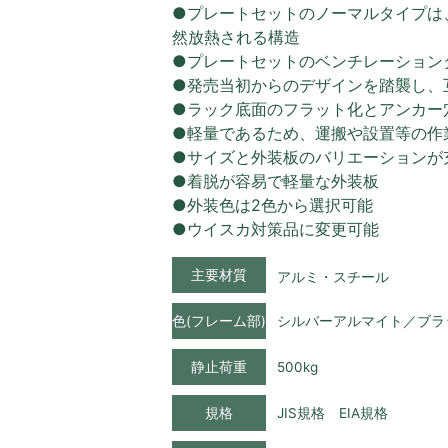
●プレートセットのノーマルタイプは
然放熱される構造
●プレートセットのベンチレーション
●発売当初からのデザインを踏襲し、
●ラック底面のフラット化とアンカー
●軽量であるため、運搬や設置等の作
●サイズと外装板のバリエーションが
●着脱が容易で軽量な外装板
●外装色は2色から選択可能
●ウイスカ対策品に変更可能
主要材質
アルミ・スチール
色(フレーム部)
シルバーアルマイト／ブラ
静止荷重
500kg
規格
JIS規格 EIA規格