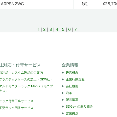
2A0PSN2WG
1式
¥28,70
1
2
3
4
5
6
7
注対応・付帯サービス
企業情報
特注品・カスタム製品のご案内
経営概念
プラスチックケースの加工（OKW社）
企業行動規範
マルチモニターラック Moni+（モニプ
会社概要
ラス）
沿革
製品沿革
ラック付帯工事サービス
SDGsへの取り組み
不要ラック回収サービス
営業拠点