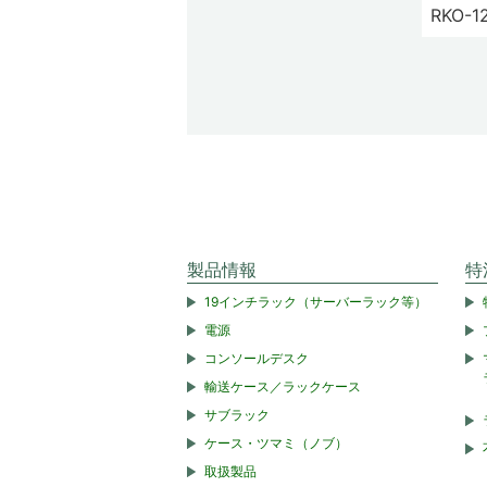
RKO-1
製品情報
特
19インチラック（サーバーラック等）
電源
コンソールデスク
輸送ケース／ラックケース
サブラック
ケース・ツマミ（ノブ）
取扱製品