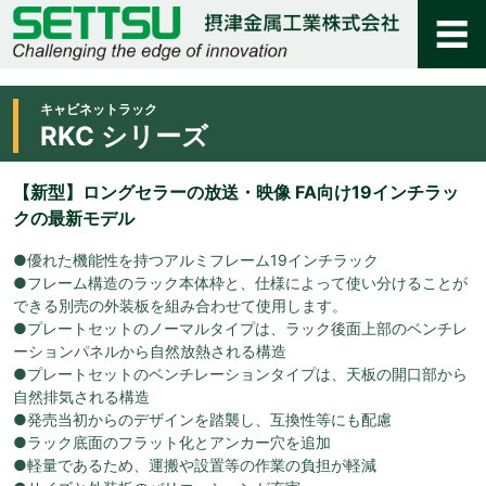
キャビネットラック
RKC シリーズ
【新型】ロングセラーの放送・映像 FA向け19インチラッ
クの最新モデル
●優れた機能性を持つアルミフレーム19インチラック
●フレーム構造のラック本体枠と、仕様によって使い分けることが
できる別売の外装板を組み合わせて使用します。
●プレートセットのノーマルタイプは、ラック後面上部のベンチレ
ーションパネルから自然放熱される構造
●プレートセットのベンチレーションタイプは、天板の開口部から
自然排気される構造
●発売当初からのデザインを踏襲し、互換性等にも配慮
●ラック底面のフラット化とアンカー穴を追加
●軽量であるため、運搬や設置等の作業の負担が軽減