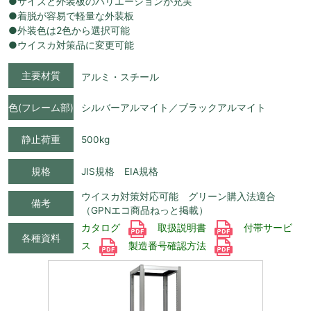
●サイズと外装板のバリエーションが充実
●着脱が容易で軽量な外装板
●外装色は2色から選択可能
●ウイスカ対策品に変更可能
主要材質
アルミ・スチール
色(フレーム部)
シルバーアルマイト／ブラックアルマイト
静止荷重
500kg
規格
JIS規格 EIA規格
ウイスカ対策対応可能 グリーン購入法適合
備考
（GPNエコ商品ねっと掲載）
カタログ
取扱説明書
付帯サービ
各種資料
ス
製造番号確認方法