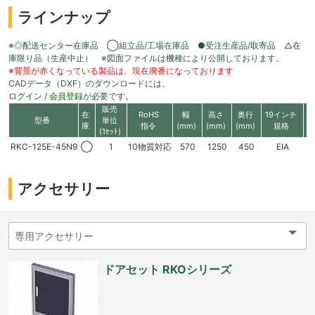
ラインナップ
※◎配送センター在庫品 ◯組立品/工場在庫品 ●受注生産品/取寄品 △在
庫限り品（生産中止） ※図面ファイルは機種により公開しております。
※背景が赤くなっている製品は、現在廃番になっております
CADデータ（DXF）のダウンロードには、
ログイン
/
会員登録
が必要です。
販売
在
RoHS
幅
高さ
奥行
19インチ
有
型番
単位
庫
指令
(mm)
(mm)
(mm)
規格
高
(1ｾｯﾄ)
RKC-125E-45N9
◯
1
10物質対応
570
1250
450
EIA
2
アクセサリー
ドアセット RKOシリーズ