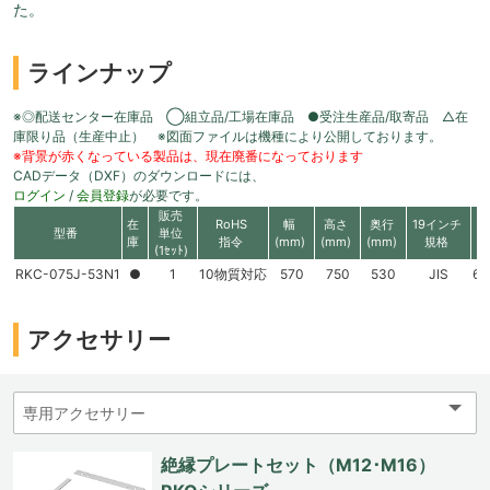
た。
ラインナップ
※◎配送センター在庫品 ◯組立品/工場在庫品 ●受注生産品/取寄品 △在
庫限り品（生産中止） ※図面ファイルは機種により公開しております。
※背景が赤くなっている製品は、現在廃番になっております
CADデータ（DXF）のダウンロードには、
ログイン
/
会員登録
が必要です。
販売
在
RoHS
幅
高さ
奥行
19インチ
型番
単位
庫
指令
(mm)
(mm)
(mm)
規格
(1ｾｯﾄ)
RKC-075J-53N1
●
1
10物質対応
570
750
530
JIS
60
アクセサリー
絶縁プレートセット（M12･M16）