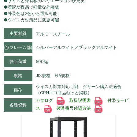
●サイズと外装板のバリエーションが充実
●着脱が容易で軽量な外装板
●外装色は2色から選択可能
●ウイスカ対策品に変更可能
主要材質
アルミ・スチール
色(フレーム部)
シルバーアルマイト／ブラックアルマイト
静止荷重
500kg
規格
JIS規格 EIA規格
ウイスカ対策対応可能 グリーン購入法適合
備考
（GPNエコ商品ねっと掲載）
カタログ
取扱説明書
付帯サービ
各種資料
ス
製造番号確認方法