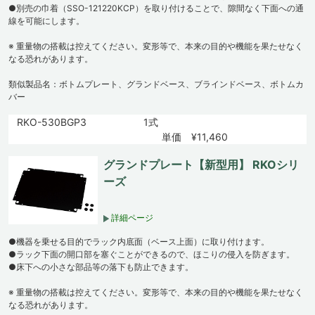
●別売の巾着（SSO-121220KCP）を取り付けることで、隙間なく下面への通
線を可能にします。
※ 重量物の搭載は控えてください。変形等で、本来の目的や機能を果たせなく
なる恐れがあります。
類似製品名：ボトムプレート、グランドベース、ブラインドベース、ボトムカ
バー
RKO-530BGP3
1式
単価 ¥11,460
グランドプレート【新型用】 RKOシリ
ーズ
詳細ページ
●機器を乗せる目的でラック内底面（ベース上面）に取り付けます。
●ラック下面の開口部を塞ぐことができるので、ほこりの侵入を防ぎます。
●床下への小さな部品等の落下も防止できます。
※ 重量物の搭載は控えてください。変形等で、本来の目的や機能を果たせなく
なる恐れがあります。