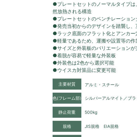
●プレートセットのノーマルタイプは
然放熱される構造
●プレートセットのベンチレーション
●発売当初からのデザインを踏襲し、
●ラック底面のフラット化とアンカー
●軽量であるため、運搬や設置等の作
●サイズと外装板のバリエーションが
●着脱が容易で軽量な外装板
●外装色は2色から選択可能
●ウイスカ対策品に変更可能
主要材質
アルミ・スチール
色(フレーム部)
シルバーアルマイト／ブラ
静止荷重
500kg
規格
JIS規格 EIA規格