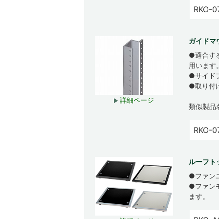
RKO-0
ガイドマ
●適合す
用います
●サイドフ
●取り付
詳細ページ
類似製品
RKO-0
ルーフトッ
●ファン
●ファン
ます。