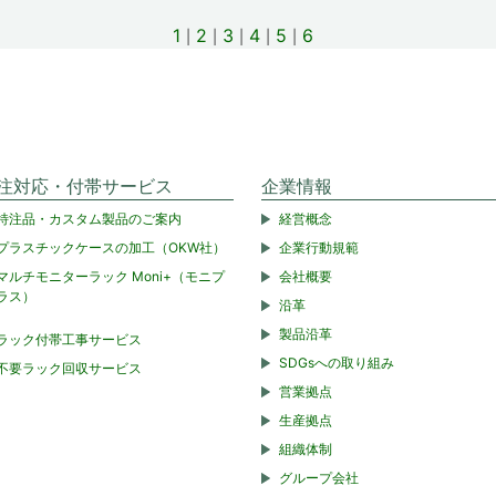
1
2
3
4
5
6
注対応・付帯サービス
企業情報
特注品・カスタム製品のご案内
経営概念
プラスチックケースの加工（OKW社）
企業行動規範
マルチモニターラック Moni+（モニプ
会社概要
ラス）
沿革
製品沿革
ラック付帯工事サービス
SDGsへの取り組み
不要ラック回収サービス
営業拠点
生産拠点
組織体制
グループ会社