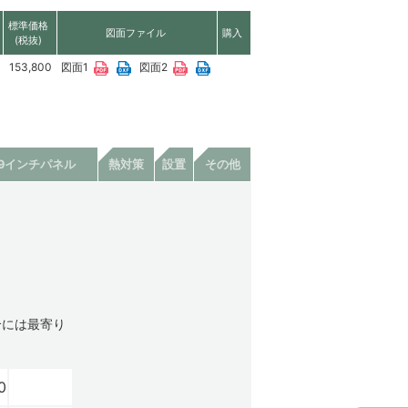
標準価格
図面ファイル
購入
(税抜)
153,800
図面1
図面2
19インチパネル
熱対策
設置
その他
合には最寄り
0