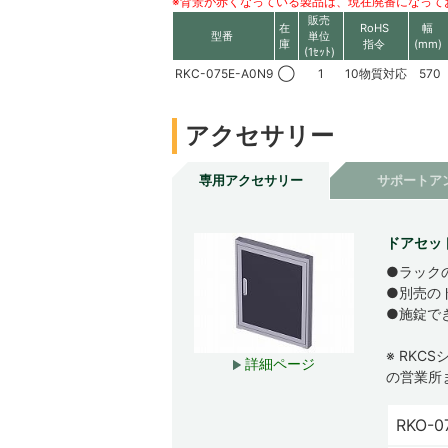
※背景が赤くなっている製品は、現在廃番になって
販売
在
RoHS
幅
型番
単位
庫
指令
(mm)
(1ｾｯﾄ)
RKC-075E-A0N9
◯
1
10物質対応
570
アクセサリー
専用アクセサリー
サポートア
ドアセット
●ラック
●別売の
●施錠で
※ RK
詳細ページ
の営業所
RKO-0