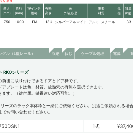
おります
高さ
奥行
19インチ
有効
色
主要
仕
質量
(mm)
(mm)
規格
高さ
外装処理
材質
様
(kg)
750
1000
EIA
13U
シルバーアルマイト
アルミ･スチール
-
33
ングル（L型レール）
収納
ねじ
ケーブル処理
電源
 RKOシリーズ
の前後に取り付けできるドアとドア枠です。
ドアプレートは色、材質、放熱穴の有無を選択できます。
きます。（鍵付属。鍵番違い対応可能。）
CSシリーズのラック本体枠と一緒にご依頼ください。別途ご依頼される場
までお問い合わせください。
750DSN1
1式
¥37,40