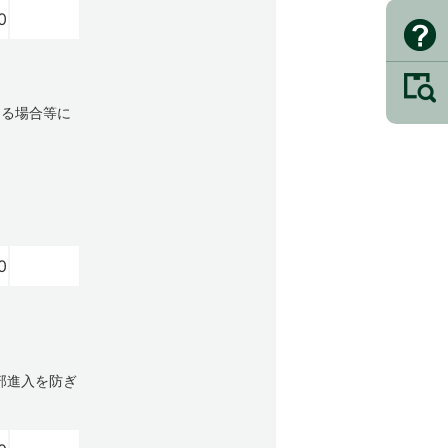
0
ける場合等に
0
部進入を防ぎ