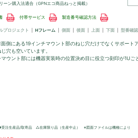
リーン購入法適合（GPNエコ商品ねっと掲載）
書
付帯サービス
製造番号確認方法
ルプロジェクト
Hフレーム
側面
後面
上面
下面
型番確認
前面側にある19インチマウント部のねじ穴だけでなくサポート
ねじ穴も空いています。
チマウント部には機器実装時の位置決め目に役立つ刻印が1Uご
●受注生産品/取寄品 △在庫限り品（生産中止） ※図面ファイルは機種により