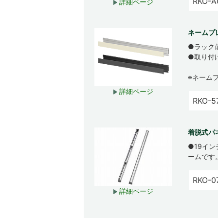
RKO-A
詳細ページ
ネームプ
●ラック
●取り付
※ネーム
詳細ページ
RKO-5
着脱式パ
●19イ
ームです
RKO-0
詳細ページ