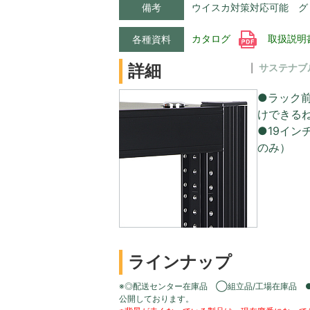
備考
ウイスカ対策対応可能 グ
カタログ
取扱説明
各種資料
詳細
サステナブ
●ラック
けできる
●19イン
のみ）
ラインナップ
※◎配送センター在庫品 ◯組立品/工場在庫品 
公開しております。