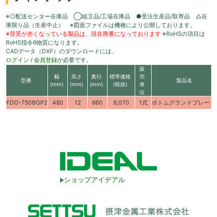
※◎配送センター在庫品 ◯組立品/工場在庫品 ●受注生産品/取寄品 △在
庫限り品（生産中止） ※図面ファイルは機種により公開しております。
※背景が赤くなっている製品は、現在廃番になっております
※RoHSの項目は
RoHS指令6物質になります。
CADデータ（DXF）のダウンロードには、
ログイン
/
会員登録
が必要です。
販
幅
高さ
奥行
標準価格
売
型番
製品名
(mm)
(mm)
(mm)
(税抜)
単
位
FDO-750BGP2
480
12
660
8,070
1式
ボトムグランドプレート
ショップアイデアル