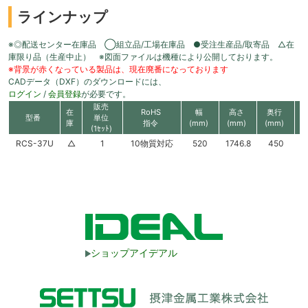
ラインナップ
※◎配送センター在庫品 ◯組立品/工場在庫品 ●受注生産品/取寄品 △在
庫限り品（生産中止） ※図面ファイルは機種により公開しております。
※背景が赤くなっている製品は、現在廃番になっております
CADデータ（DXF）のダウンロードには、
ログイン
/
会員登録
が必要です。
販売
在
RoHS
幅
高さ
奥行
型番
単位
庫
指令
(mm)
(mm)
(mm)
(1ｾｯﾄ)
RCS-37U
△
1
10物質対応
520
1746.8
450
ショップアイデアル