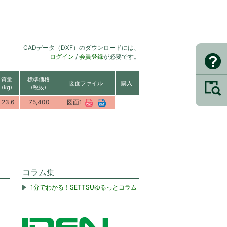
CADデータ（DXF）のダウンロードには、
ログイン
/
会員登録
が必要です。
質量
標準価格
図面ファイル
購入
(kg)
(税抜)
23.6
75,400
図面1
コラム集
1分でわかる！SETTSUゆるっとコラム