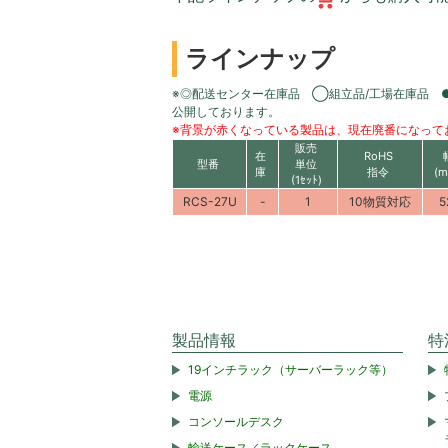
ラインナップ
※◎配送センター在庫品 ◯組立品/工場在庫品 
公開しております。
※背景が赤くなっている製品は、現在廃番になって
販売
在
RoHS
型番
単位
庫
指令
(m
(1ｾｯﾄ)
RCS-27U
-
1
10物質対応
5
製品情報
特
19インチラック（サーバーラック等）
電源
コンソールデスク
輸送ケース／ラックケース