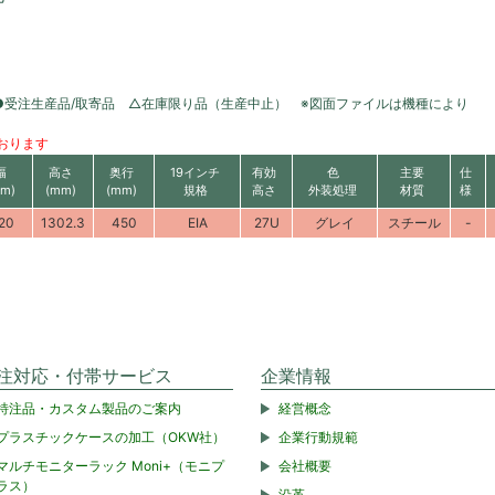
●受注生産品/取寄品 △在庫限り品（生産中止） ※図面ファイルは機種により
おります
幅
高さ
奥行
19インチ
有効
色
主要
仕
m)
(mm)
(mm)
規格
高さ
外装処理
材質
様
20
1302.3
450
EIA
27U
グレイ
スチール
-
注対応・付帯サービス
企業情報
特注品・カスタム製品のご案内
経営概念
プラスチックケースの加工（OKW社）
企業行動規範
マルチモニターラック Moni+（モニプ
会社概要
ラス）
沿革