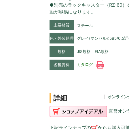
●別売のラックキャスター（RZ-60
動が容易になります。
主要材質
スチール
色・外装処理
グレイ(マンセル7.5B5/0.5近
規格
JIS規格 EIA規格
カタログ
各種資料
詳細
オンライン
直営オン
下記ラインナップの
からも購入可