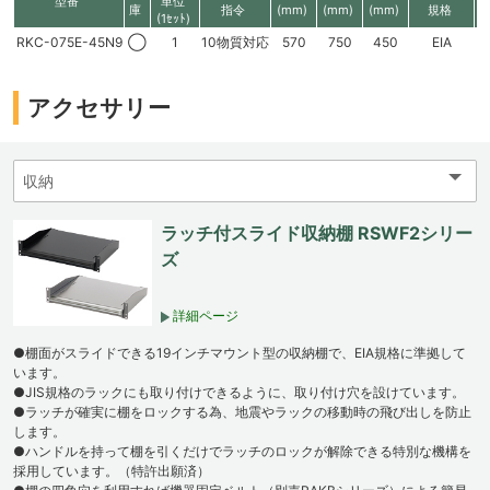
型番
単位
庫
指令
(mm)
(mm)
(mm)
規格
(1ｾｯﾄ)
RKC-075E-45N9
◯
1
10物質対応
570
750
450
EIA
1
アクセサリー
ラッチ付スライド収納棚 RSWF2シリー
ズ
詳細ページ
●棚面がスライドできる19インチマウント型の収納棚で、EIA規格に準拠して
います。
●JIS規格のラックにも取り付けできるように、取り付け穴を設けています。
●ラッチが確実に棚をロックする為、地震やラックの移動時の飛び出しを防止
します。
●ハンドルを持って棚を引くだけでラッチのロックが解除できる特別な機構を
採用しています。（特許出願済）