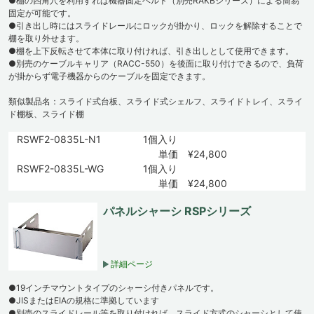
●棚の四角穴を利用すれば機器固定ベルト（別売RAKBシリーズ）による簡易
固定が可能です。
●引き出し時にはスライドレールにロックが掛かり、ロックを解除することで
棚を取り外せます。
●棚を上下反転させて本体に取り付ければ、引き出しとして使用できます。
●別売のケーブルキャリア（RACC-550）を後面に取り付けできるので、負荷
が掛からず電子機器からのケーブルを固定できます。
類似製品名：スライド式台板、スライド式シェルフ、スライドトレイ、スライ
ド棚板、スライド棚
RSWF2-0835L-N1
1個入り
単価 ¥24,800
RSWF2-0835L-WG
1個入り
単価 ¥24,800
パネルシャーシ RSPシリーズ
詳細ページ
●19インチマウントタイプのシャーシ付きパネルです。
●JISまたはEIAの規格に準拠しています
●別売のスライドレール等を取り付ければ、スライド方式のシャーシとして使