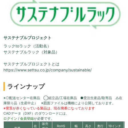
サステナブルプロジェクト
ラックtoラック（活動名）
サステナブルラック（対象品）
サステナブルプロジェクトとは
https://www.settsu.co.jp/company/sustainable/
ラインナップ
※◎配送センター在庫品 ◯組立品/工場在庫品 ●受注生産品/取寄品 △在
庫限り品（生産中止） ※図面ファイルは機種により公開しております。
※背景が赤くなっている製品は、現在廃番になっております
CADデータ（DXF）のダウンロードには、
ログイン
/
会員登録
が必要です。
販売
在
RoHS
幅
高さ
奥行
19インチ