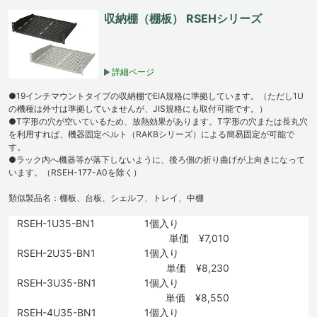
収納棚（棚板） RSEHシリーズ
詳細ページ
●19インチマウントタイプの収納棚でEIA規格に準拠しています。（ただし1U
の機種は外寸は準拠していませんが、JIS規格にも取付可能です。）
●T字形の穴が空いているため、放熱効果があります。T字形の穴または長丸穴
を利用すれば、機器固定ベルト（RAKBシリーズ）による簡易固定が可能で
す。
●ラック内へ機器等が落下しないように、後ろ側の折り曲げが上向きになって
います。（RSEH-177-A0を除く）
類似製品名：棚板、台板、シェルフ、トレイ、中棚
RSEH-1U35-BN1
1個入り
単価 ¥7,010
RSEH-2U35-BN1
1個入り
単価 ¥8,230
RSEH-3U35-BN1
1個入り
単価 ¥8,550
RSEH-4U35-BN1
1個入り