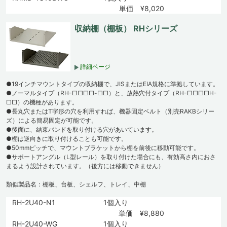
単価 ¥8,020
収納棚（棚板） RHシリーズ
詳細ページ
●19インチマウントタイプの収納棚で、JISまたはEIA規格に準拠しています。
●ノーマルタイプ（RH-□□□□-□□）と、放熱穴付タイプ（RH-□□□□H-
□□）の機種があります。
●長丸穴またはT字形の穴を利用すれば、機器固定ベルト（別売RAKBシリー
ズ）による簡易固定が可能です。
●後面に、結束バンドを取り付ける穴があいています。
●棚は逆向きに取り付けることも可能です。
●50mmピッチで、マウントブラケットから棚を前後に移動可能です。
●サポートアングル（L型レール）を取り付けた場合にも、有効高さ内におさ
まるよう設計されています。（後方には移動できません）
類似製品名：棚板、台板、シェルフ、トレイ、中棚
RH-2U40-N1
1個入り
単価 ¥8,880
RH-2U40-WG
1個入り