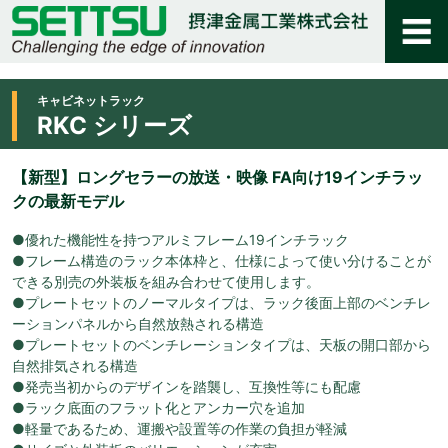
キャビネットラック
RKC シリーズ
【新型】ロングセラーの放送・映像 FA向け19インチラッ
クの最新モデル
●優れた機能性を持つアルミフレーム19インチラック
●フレーム構造のラック本体枠と、仕様によって使い分けることが
できる別売の外装板を組み合わせて使用します。
●プレートセットのノーマルタイプは、ラック後面上部のベンチレ
ーションパネルから自然放熱される構造
●プレートセットのベンチレーションタイプは、天板の開口部から
自然排気される構造
●発売当初からのデザインを踏襲し、互換性等にも配慮
●ラック底面のフラット化とアンカー穴を追加
●軽量であるため、運搬や設置等の作業の負担が軽減