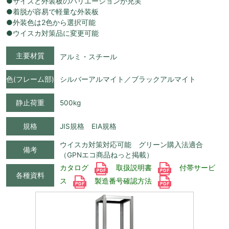
●サイズと外装板のバリエーションが充実
●着脱が容易で軽量な外装板
●外装色は2色から選択可能
●ウイスカ対策品に変更可能
主要材質
アルミ・スチール
色(フレーム部)
シルバーアルマイト／ブラックアルマイト
静止荷重
500kg
規格
JIS規格 EIA規格
ウイスカ対策対応可能 グリーン購入法適合
備考
（GPNエコ商品ねっと掲載）
カタログ
取扱説明書
付帯サービ
各種資料
ス
製造番号確認方法