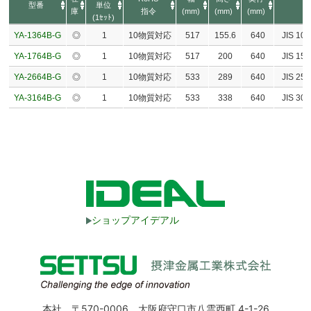
型番
単位
庫
指令
(mm)
(mm)
(mm)
(1ｾｯﾄ)
YA-1364B-G
◎
1
10物質対応
517
155.6
640
JIS 10
YA-1764B-G
◎
1
10物質対応
517
200
640
JIS 15
YA-2664B-G
◎
1
10物質対応
533
289
640
JIS 25
YA-3164B-G
◎
1
10物質対応
533
338
640
JIS 30
ショップアイデアル
本社 〒570-0006 大阪府守口市八雲西町 4-1-26