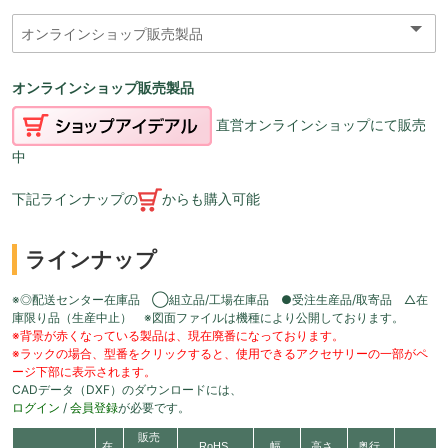
オンラインショップ販売製品
直営オンラインショップにて販売
中
下記ラインナップの
からも購入可能
ラインナップ
※◎配送センター在庫品 ◯組立品/工場在庫品 ●受注生産品/取寄品 △在
庫限り品（生産中止） ※図面ファイルは機種により公開しております。
※背景が赤くなっている製品は、現在廃番になっております。
※ラックの場合、型番をクリックすると、使用できるアクセサリーの一部がペ
ージ下部に表示されます。
CADデータ（DXF）のダウンロードには、
ログイン
/
会員登録
が必要です。
販売
在
RoHS
幅
高さ
奥行